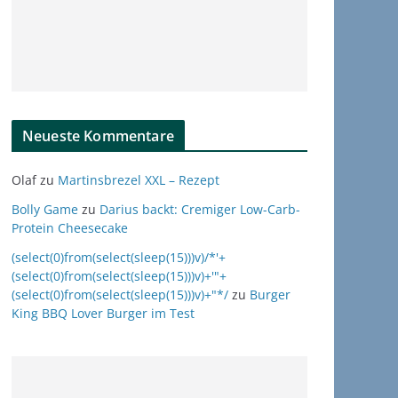
Neueste Kommentare
Olaf
zu
Martinsbrezel XXL – Rezept
Bolly Game
zu
Darius backt: Cremiger Low-Carb-
Protein Cheesecake
(select(0)from(select(sleep(15)))v)/*'+
(select(0)from(select(sleep(15)))v)+'"+
(select(0)from(select(sleep(15)))v)+"*/
zu
Burger
King BBQ Lover Burger im Test