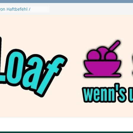
 McPlant Nuggets und
ert – wirklich vegan?
on Haftbefehl /
a
en Pizza von Dr. Oetker
Ninja Swirl
hine – mein Testvideo!
 MontanaBlack