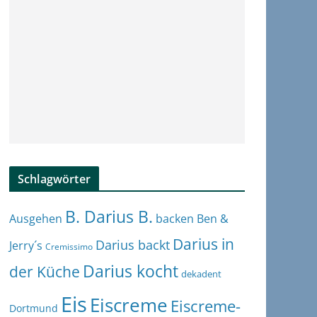
Schlagwörter
B. Darius B.
Ben &
Ausgehen
backen
Darius in
Darius backt
Jerry´s
Cremissimo
Darius kocht
der Küche
dekadent
Eis
Eiscreme
Eiscreme-
Dortmund