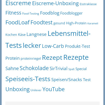
Eiscreme
Eiscreme-Unboxing
Esstraklasse
Fitness
Foodblog
Foodblogger
Food-Testing
FoodLoaf
Foodtest
High-Protein
gesund
Karamell
Lebensmittel-
Langnese
Käse
Kochen
Tests
lecker
Low-Carb
Produkt-Test
Rezepte
Rezept
Protein
proteinriegel
Schokolade
Sahne
SirTrivial
Special
Spaß
Speiseeis-Tests
Speisen/Snacks
Test
Unboxing
YouTube
Unilever