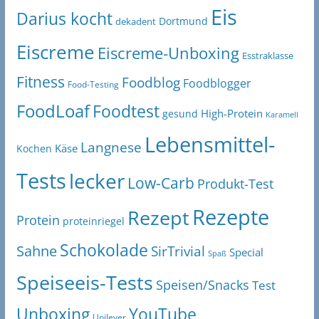
Eis
Darius kocht
Dortmund
dekadent
Eiscreme
Eiscreme-Unboxing
Esstraklasse
Fitness
Foodblog
Foodblogger
Food-Testing
FoodLoaf
Foodtest
High-Protein
gesund
Karamell
Lebensmittel-
Langnese
Käse
Kochen
Tests
lecker
Low-Carb
Produkt-Test
Rezepte
Rezept
Protein
proteinriegel
Schokolade
Sahne
SirTrivial
Special
Spaß
Speiseeis-Tests
Speisen/Snacks
Test
Unboxing
YouTube
Unilever