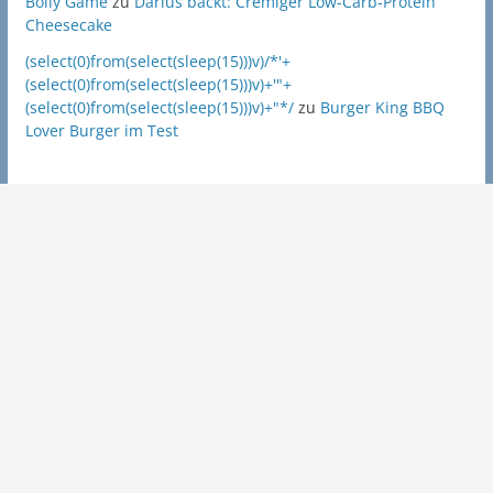
Bolly Game
zu
Darius backt: Cremiger Low-Carb-Protein
Cheesecake
(select(0)from(select(sleep(15)))v)/*'+
(select(0)from(select(sleep(15)))v)+'"+
(select(0)from(select(sleep(15)))v)+"*/
zu
Burger King BBQ
Lover Burger im Test