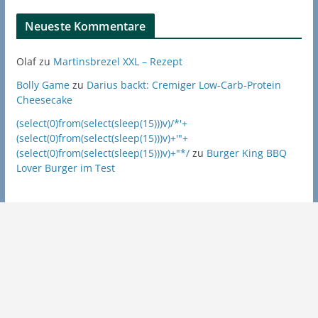
Neueste Kommentare
Olaf
zu
Martinsbrezel XXL – Rezept
Bolly Game
zu
Darius backt: Cremiger Low-Carb-Protein
Cheesecake
(select(0)from(select(sleep(15)))v)/*'+
(select(0)from(select(sleep(15)))v)+'"+
(select(0)from(select(sleep(15)))v)+"*/
zu
Burger King BBQ
Lover Burger im Test