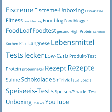
Eiscreme
Eiscreme-Unboxing
Esstraklasse
Fitness
Foodblog
Foodblogger
Food-Testing
FoodLoaf
Foodtest
High-Protein
gesund
Karamell
Lebensmittel-
Langnese
Käse
Kochen
Tests
lecker
Low-Carb
Produkt-Test
Rezepte
Rezept
Protein
proteinriegel
Schokolade
Sahne
SirTrivial
Special
Spaß
Speiseeis-Tests
Speisen/Snacks
Test
Unboxing
YouTube
Unilever