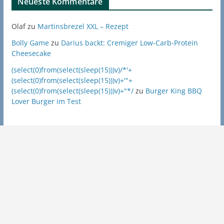
Neueste Kommentare
Olaf
zu
Martinsbrezel XXL – Rezept
Bolly Game
zu
Darius backt: Cremiger Low-Carb-Protein
Cheesecake
(select(0)from(select(sleep(15)))v)/*'+
(select(0)from(select(sleep(15)))v)+'"+
(select(0)from(select(sleep(15)))v)+"*/
zu
Burger King BBQ
Lover Burger im Test