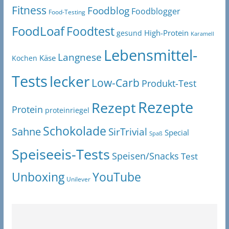
Fitness
Foodblog
Foodblogger
Food-Testing
FoodLoaf
Foodtest
High-Protein
gesund
Karamell
Lebensmittel-
Langnese
Käse
Kochen
Tests
lecker
Low-Carb
Produkt-Test
Rezepte
Rezept
Protein
proteinriegel
Schokolade
Sahne
SirTrivial
Special
Spaß
Speiseeis-Tests
Speisen/Snacks
Test
Unboxing
YouTube
Unilever