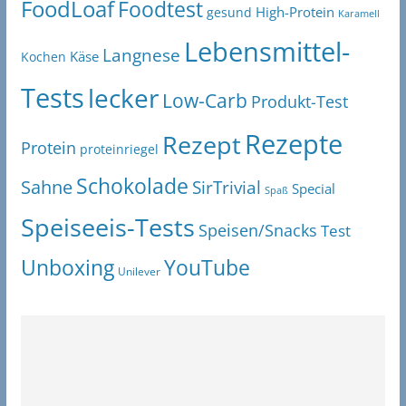
FoodLoaf
Foodtest
High-Protein
gesund
Karamell
Lebensmittel-
Langnese
Käse
Kochen
Tests
lecker
Low-Carb
Produkt-Test
Rezepte
Rezept
Protein
proteinriegel
Schokolade
Sahne
SirTrivial
Special
Spaß
Speiseeis-Tests
Speisen/Snacks
Test
Unboxing
YouTube
Unilever