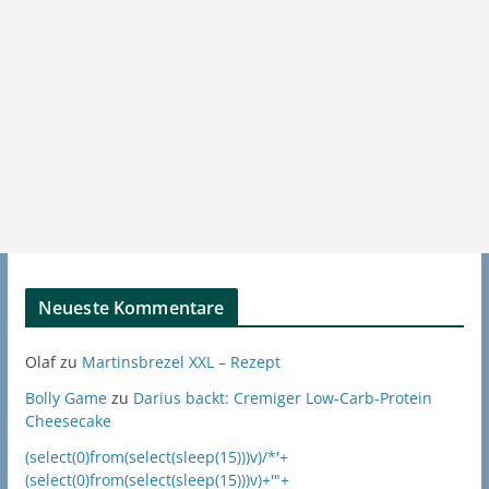
Neueste Kommentare
Olaf
zu
Martinsbrezel XXL – Rezept
Bolly Game
zu
Darius backt: Cremiger Low-Carb-Protein
Cheesecake
(select(0)from(select(sleep(15)))v)/*'+
(select(0)from(select(sleep(15)))v)+'"+