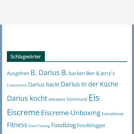
Schlagwörter
B. Darius B.
Ben & Jerry´s
Ausgehen
backen
Darius in der Küche
Darius backt
Cremissimo
Eis
Darius kocht
Dortmund
dekadent
Eiscreme
Eiscreme-Unboxing
Esstraklasse
Fitness
Foodblog
Foodblogger
Food-Testing