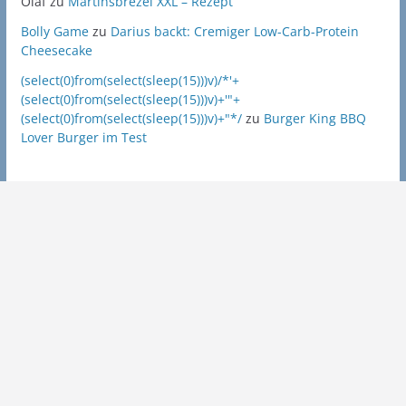
Olaf
zu
Martinsbrezel XXL – Rezept
Bolly Game
zu
Darius backt: Cremiger Low-Carb-Protein
Cheesecake
(select(0)from(select(sleep(15)))v)/*'+
(select(0)from(select(sleep(15)))v)+'"+
(select(0)from(select(sleep(15)))v)+"*/
zu
Burger King BBQ
Lover Burger im Test