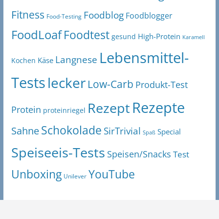
Fitness
Foodblog
Foodblogger
Food-Testing
FoodLoaf
Foodtest
High-Protein
gesund
Karamell
Lebensmittel-
Langnese
Käse
Kochen
Tests
lecker
Low-Carb
Produkt-Test
Rezepte
Rezept
Protein
proteinriegel
Schokolade
Sahne
SirTrivial
Special
Spaß
Speiseeis-Tests
Speisen/Snacks
Test
Unboxing
YouTube
Unilever