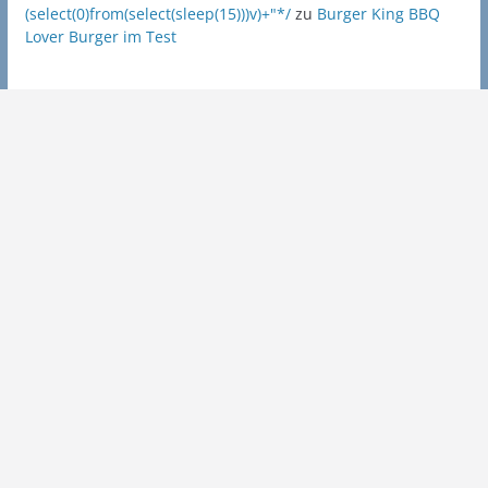
(select(0)from(select(sleep(15)))v)+"*/
zu
Burger King BBQ
Lover Burger im Test