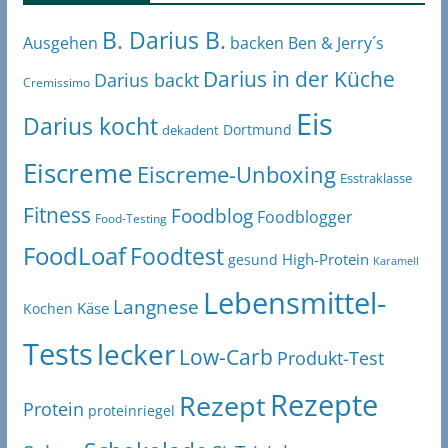
B. Darius B.
Ben & Jerry´s
Ausgehen
backen
Darius in der Küche
Darius backt
Cremissimo
Eis
Darius kocht
Dortmund
dekadent
Eiscreme
Eiscreme-Unboxing
Esstraklasse
Fitness
Foodblog
Foodblogger
Food-Testing
FoodLoaf
Foodtest
High-Protein
gesund
Karamell
Lebensmittel-
Langnese
Käse
Kochen
Tests
lecker
Low-Carb
Produkt-Test
Rezepte
Rezept
Protein
proteinriegel