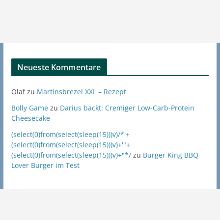
Neueste Kommentare
Olaf
zu
Martinsbrezel XXL – Rezept
Bolly Game
zu
Darius backt: Cremiger Low-Carb-Protein
Cheesecake
(select(0)from(select(sleep(15)))v)/*'+
(select(0)from(select(sleep(15)))v)+'"+
(select(0)from(select(sleep(15)))v)+"*/
zu
Burger King BBQ
Lover Burger im Test