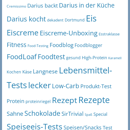
Darius in der Küche
Darius backt
Cremissimo
Eis
Darius kocht
Dortmund
dekadent
Eiscreme
Eiscreme-Unboxing
Esstraklasse
Fitness
Foodblog
Foodblogger
Food-Testing
FoodLoaf
Foodtest
High-Protein
gesund
Karamell
Lebensmittel-
Langnese
Käse
Kochen
Tests
lecker
Low-Carb
Produkt-Test
Rezepte
Rezept
Protein
proteinriegel
Schokolade
Sahne
SirTrivial
Special
Spaß
Speiseeis-Tests
Speisen/Snacks
Test