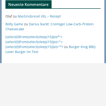
Neueste Kommentare
Olaf
zu
Martinsbrezel XXL – Rezept
Bolly Game
zu
Darius backt: Cremiger Low-Carb-Protein
Cheesecake
(select(0)from(select(sleep(15)))v)/*'+
(select(0)from(select(sleep(15)))v)+'"+
(select(0)from(select(sleep(15)))v)+"*/
zu
Burger King BBQ
Lover Burger im Test