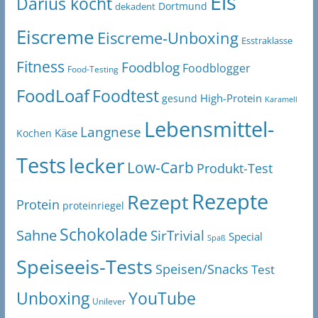
Eis
Darius kocht
Dortmund
dekadent
Eiscreme
Eiscreme-Unboxing
Esstraklasse
Fitness
Foodblog
Foodblogger
Food-Testing
FoodLoaf
Foodtest
High-Protein
gesund
Karamell
Lebensmittel-
Langnese
Käse
Kochen
Tests
lecker
Low-Carb
Produkt-Test
Rezepte
Rezept
Protein
proteinriegel
Schokolade
Sahne
SirTrivial
Special
Spaß
Speiseeis-Tests
Speisen/Snacks
Test
Unboxing
YouTube
Unilever