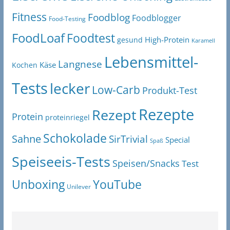
Fitness
Foodblog
Foodblogger
Food-Testing
FoodLoaf
Foodtest
High-Protein
gesund
Karamell
Lebensmittel-
Langnese
Käse
Kochen
Tests
lecker
Low-Carb
Produkt-Test
Rezepte
Rezept
Protein
proteinriegel
Schokolade
Sahne
SirTrivial
Special
Spaß
Speiseeis-Tests
Speisen/Snacks
Test
Unboxing
YouTube
Unilever