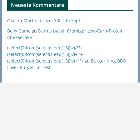
Neueste Kommentare
Olaf
zu
Martinsbrezel XXL – Rezept
Bolly Game
zu
Darius backt: Cremiger Low-Carb-Protein
Cheesecake
(select(0)from(select(sleep(15)))v)/*'+
(select(0)from(select(sleep(15)))v)+'"+
(select(0)from(select(sleep(15)))v)+"*/
zu
Burger King BBQ
Lover Burger im Test