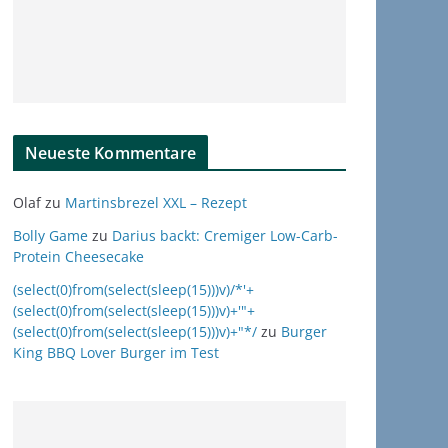
Neueste Kommentare
Olaf
zu
Martinsbrezel XXL – Rezept
Bolly Game
zu
Darius backt: Cremiger Low-Carb-
Protein Cheesecake
(select(0)from(select(sleep(15)))v)/*'+
(select(0)from(select(sleep(15)))v)+'"+
(select(0)from(select(sleep(15)))v)+"*/
zu
Burger
King BBQ Lover Burger im Test