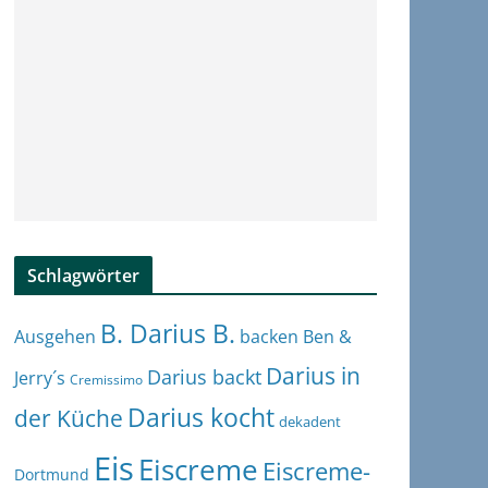
Schlagwörter
B. Darius B.
Ben &
Ausgehen
backen
Darius in
Darius backt
Jerry´s
Cremissimo
Darius kocht
der Küche
dekadent
Eis
Eiscreme
Eiscreme-
Dortmund