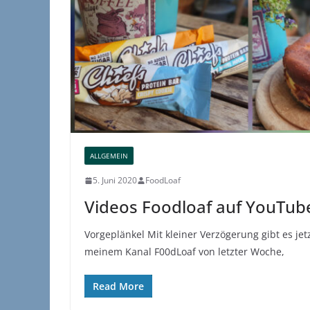
ALLGEMEIN
5. Juni 2020
FoodLoaf
Videos Foodloaf auf YouTu
Vorgeplänkel Mit kleiner Verzögerung gibt es je
meinem Kanal F00dLoaf von letzter Woche,
Read More