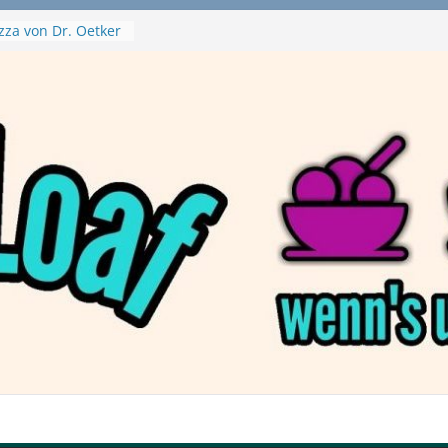
zza von Dr. Oetker
a Swirl
– mein Testvideo!
tanaBlack
ant Nuggets und
– wirklich vegan?
aftbefehl /