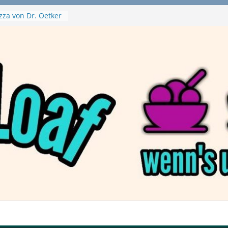
zza von Dr. Oetker
a Swirl
– mein Testvideo!
tanaBlack
ant Nuggets und
– wirklich vegan?
aftbefehl /