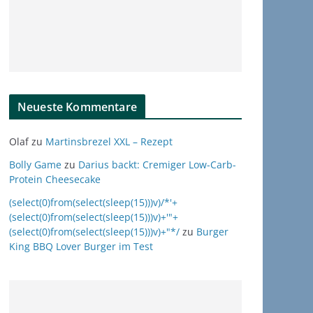
Neueste Kommentare
Olaf
zu
Martinsbrezel XXL – Rezept
Bolly Game
zu
Darius backt: Cremiger Low-Carb-
Protein Cheesecake
(select(0)from(select(sleep(15)))v)/*'+
(select(0)from(select(sleep(15)))v)+'"+
(select(0)from(select(sleep(15)))v)+"*/
zu
Burger
King BBQ Lover Burger im Test