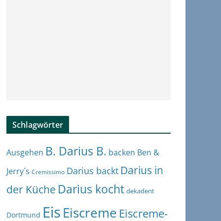
Schlagwörter
B. Darius B.
Ben &
Ausgehen
backen
Darius in
Darius backt
Jerry´s
Cremissimo
Darius kocht
der Küche
dekadent
Eis
Eiscreme
Eiscreme-
Dortmund