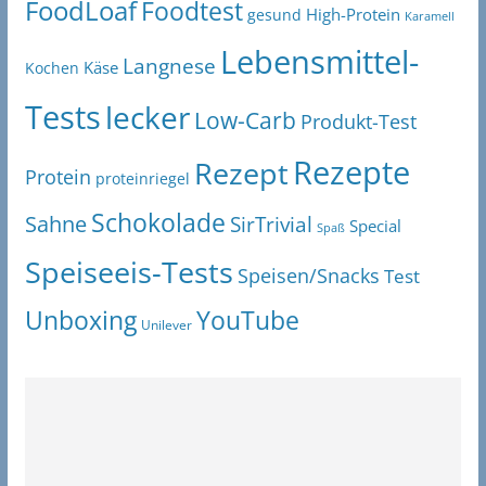
FoodLoaf
Foodtest
High-Protein
gesund
Karamell
Lebensmittel-
Langnese
Käse
Kochen
Tests
lecker
Low-Carb
Produkt-Test
Rezepte
Rezept
Protein
proteinriegel
Schokolade
Sahne
SirTrivial
Special
Spaß
Speiseeis-Tests
Speisen/Snacks
Test
Unboxing
YouTube
Unilever