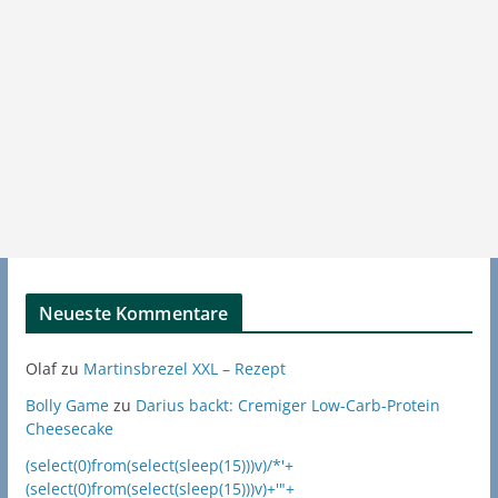
Neueste Kommentare
Olaf
zu
Martinsbrezel XXL – Rezept
Bolly Game
zu
Darius backt: Cremiger Low-Carb-Protein
Cheesecake
(select(0)from(select(sleep(15)))v)/*'+
(select(0)from(select(sleep(15)))v)+'"+