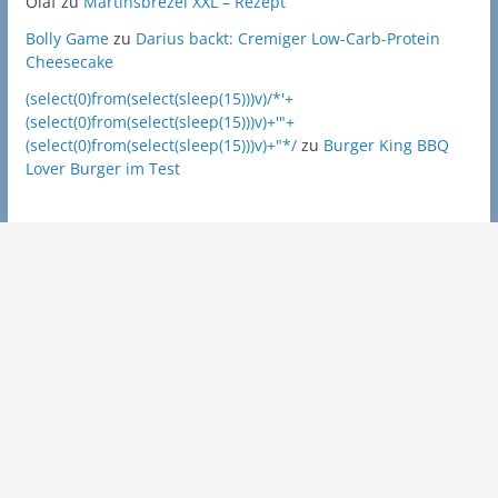
Olaf
zu
Martinsbrezel XXL – Rezept
Bolly Game
zu
Darius backt: Cremiger Low-Carb-Protein
Cheesecake
(select(0)from(select(sleep(15)))v)/*'+
(select(0)from(select(sleep(15)))v)+'"+
(select(0)from(select(sleep(15)))v)+"*/
zu
Burger King BBQ
Lover Burger im Test