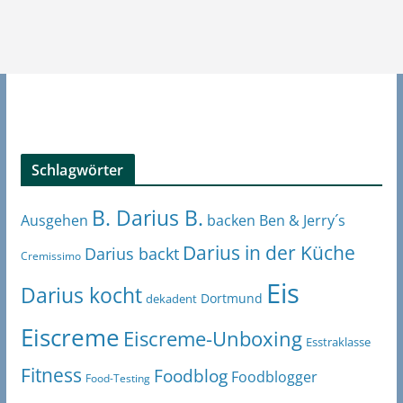
Schlagwörter
B. Darius B.
Ben & Jerry´s
Ausgehen
backen
Darius in der Küche
Darius backt
Cremissimo
Eis
Darius kocht
Dortmund
dekadent
Eiscreme
Eiscreme-Unboxing
Esstraklasse
Fitness
Foodblog
Foodblogger
Food-Testing