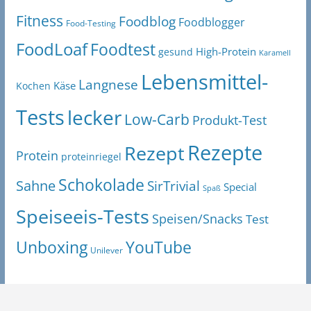
Fitness
Foodblog
Foodblogger
Food-Testing
FoodLoaf
Foodtest
High-Protein
gesund
Karamell
Lebensmittel-
Langnese
Käse
Kochen
Tests
lecker
Low-Carb
Produkt-Test
Rezepte
Rezept
Protein
proteinriegel
Schokolade
Sahne
SirTrivial
Special
Spaß
Speiseeis-Tests
Speisen/Snacks
Test
Unboxing
YouTube
Unilever