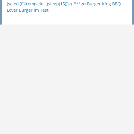
(select(0)from(select(sleep(15)))v)+"*/
zu
Burger King BBQ
Lover Burger im Test