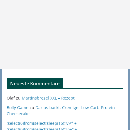
Neueste Kommentare
Olaf
zu
Martinsbrezel XXL – Rezept
Bolly Game
zu
Darius backt: Cremiger Low-Carb-Protein
Cheesecake
(select(0)from(select(sleep(15)))v)/*'+
(select(0)from(select(sleep(15)))v)+'"+