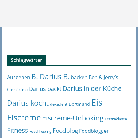
Schlagwörter
B. Darius B.
Ben & Jerry´s
Ausgehen
backen
Darius in der Küche
Darius backt
Cremissimo
Eis
Darius kocht
Dortmund
dekadent
Eiscreme
Eiscreme-Unboxing
Esstraklasse
Fitness
Foodblog
Foodblogger
Food-Testing