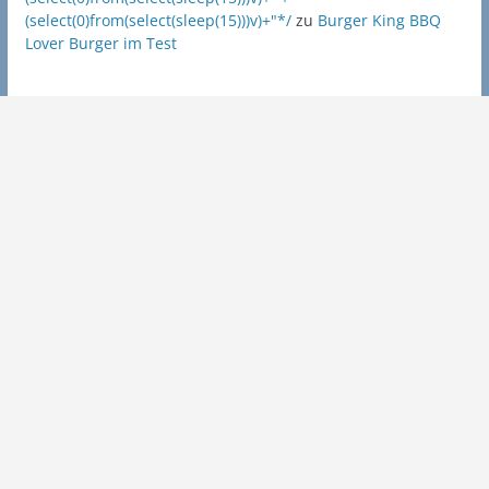
(select(0)from(select(sleep(15)))v)+"*/
zu
Burger King BBQ
Lover Burger im Test