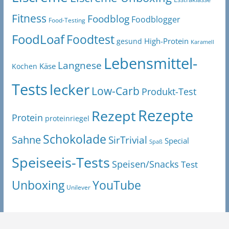
Fitness
Foodblog
Foodblogger
Food-Testing
FoodLoaf
Foodtest
High-Protein
gesund
Karamell
Lebensmittel-
Langnese
Käse
Kochen
Tests
lecker
Low-Carb
Produkt-Test
Rezepte
Rezept
Protein
proteinriegel
Schokolade
Sahne
SirTrivial
Special
Spaß
Speiseeis-Tests
Speisen/Snacks
Test
Unboxing
YouTube
Unilever