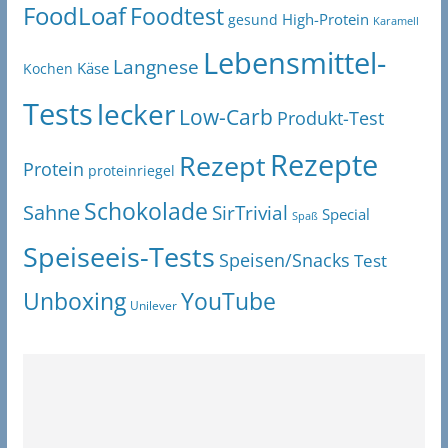
FoodLoaf
Foodtest
High-Protein
gesund
Karamell
Lebensmittel-
Langnese
Käse
Kochen
Tests
lecker
Low-Carb
Produkt-Test
Rezepte
Rezept
Protein
proteinriegel
Schokolade
Sahne
SirTrivial
Special
Spaß
Speiseeis-Tests
Speisen/Snacks
Test
Unboxing
YouTube
Unilever