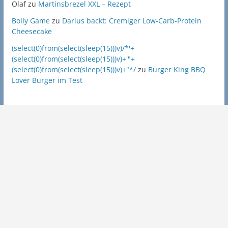
Olaf
zu
Martinsbrezel XXL – Rezept
Bolly Game
zu
Darius backt: Cremiger Low-Carb-Protein
Cheesecake
(select(0)from(select(sleep(15)))v)/*'+
(select(0)from(select(sleep(15)))v)+'"+
(select(0)from(select(sleep(15)))v)+"*/
zu
Burger King BBQ
Lover Burger im Test