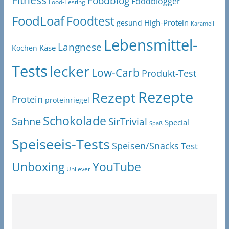
Fitness
Foodblog
Foodblogger
Food-Testing
FoodLoaf
Foodtest
High-Protein
gesund
Karamell
Lebensmittel-
Langnese
Käse
Kochen
Tests
lecker
Low-Carb
Produkt-Test
Rezepte
Rezept
Protein
proteinriegel
Schokolade
Sahne
SirTrivial
Special
Spaß
Speiseeis-Tests
Speisen/Snacks
Test
Unboxing
YouTube
Unilever