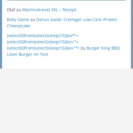
Olaf
zu
Martinsbrezel XXL – Rezept
Bolly Game
zu
Darius backt: Cremiger Low-Carb-Protein
Cheesecake
(select(0)from(select(sleep(15)))v)/*'+
(select(0)from(select(sleep(15)))v)+'"+
(select(0)from(select(sleep(15)))v)+"*/
zu
Burger King BBQ
Lover Burger im Test