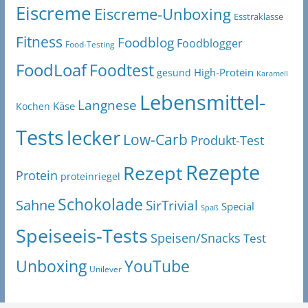
Eiscreme
Eiscreme-Unboxing
Esstraklasse
Fitness
Foodblog
Foodblogger
Food-Testing
FoodLoaf
Foodtest
High-Protein
gesund
Karamell
Lebensmittel-
Langnese
Käse
Kochen
Tests
lecker
Low-Carb
Produkt-Test
Rezepte
Rezept
Protein
proteinriegel
Schokolade
Sahne
SirTrivial
Special
Spaß
Speiseeis-Tests
Speisen/Snacks
Test
Unboxing
YouTube
Unilever