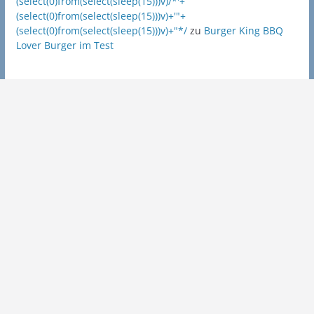
(select(0)from(select(sleep(15)))v)/*'+
(select(0)from(select(sleep(15)))v)+'"+
(select(0)from(select(sleep(15)))v)+"*/
zu
Burger King BBQ
Lover Burger im Test