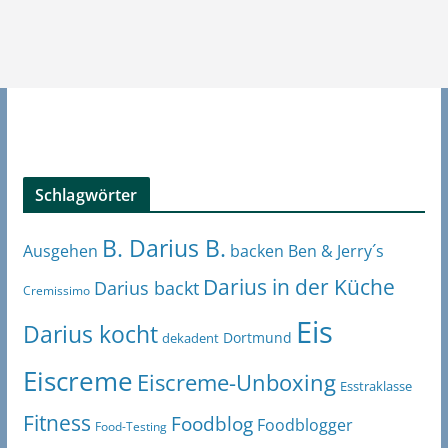
Schlagwörter
B. Darius B.
Ben & Jerry´s
Ausgehen
backen
Darius in der Küche
Darius backt
Cremissimo
Eis
Darius kocht
Dortmund
dekadent
Eiscreme
Eiscreme-Unboxing
Esstraklasse
Fitness
Foodblog
Foodblogger
Food-Testing