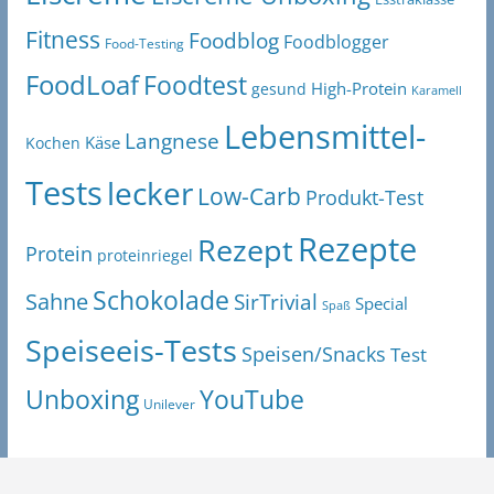
Fitness
Foodblog
Foodblogger
Food-Testing
FoodLoaf
Foodtest
High-Protein
gesund
Karamell
Lebensmittel-
Langnese
Käse
Kochen
Tests
lecker
Low-Carb
Produkt-Test
Rezepte
Rezept
Protein
proteinriegel
Schokolade
Sahne
SirTrivial
Special
Spaß
Speiseeis-Tests
Speisen/Snacks
Test
Unboxing
YouTube
Unilever