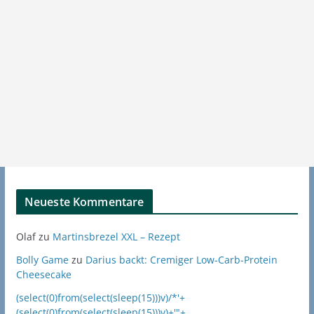
Neueste Kommentare
Olaf
zu
Martinsbrezel XXL – Rezept
Bolly Game
zu
Darius backt: Cremiger Low-Carb-Protein
Cheesecake
(select(0)from(select(sleep(15)))v)/*'+
(select(0)from(select(sleep(15)))v)+'"+