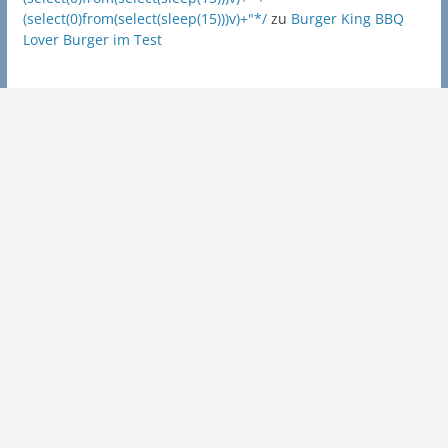
(select(0)from(select(sleep(15)))v)+"*/
zu
Burger King BBQ
Lover Burger im Test