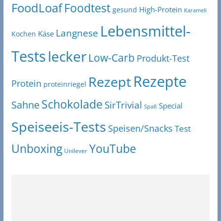
FoodLoaf
Foodtest
High-Protein
gesund
Karamell
Lebensmittel-
Langnese
Käse
Kochen
Tests
lecker
Low-Carb
Produkt-Test
Rezepte
Rezept
Protein
proteinriegel
Schokolade
Sahne
SirTrivial
Special
Spaß
Speiseeis-Tests
Speisen/Snacks
Test
Unboxing
YouTube
Unilever