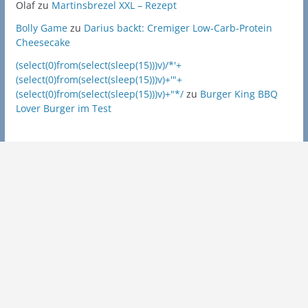
Olaf
zu
Martinsbrezel XXL – Rezept
Bolly Game
zu
Darius backt: Cremiger Low-Carb-Protein
Cheesecake
(select(0)from(select(sleep(15)))v)/*'+
(select(0)from(select(sleep(15)))v)+'"+
(select(0)from(select(sleep(15)))v)+"*/
zu
Burger King BBQ
Lover Burger im Test