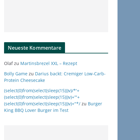
Neueste Kommentare
Olaf
zu
Martinsbrezel XXL – Rezept
Bolly Game
zu
Darius backt: Cremiger Low-Carb-
Protein Cheesecake
(select(0)from(select(sleep(15)))v)/*'+
(select(0)from(select(sleep(15)))v)+'"+
(select(0)from(select(sleep(15)))v)+"*/
zu
Burger
King BBQ Lover Burger im Test