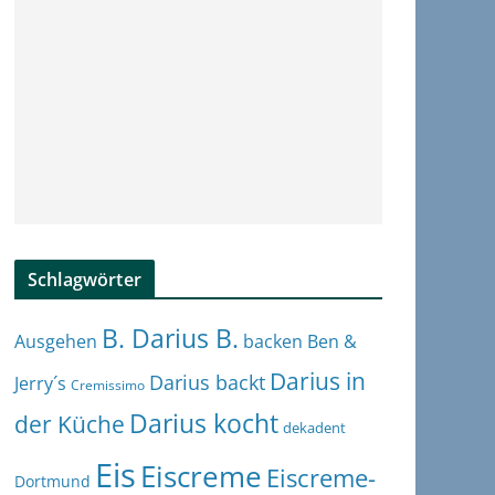
Schlagwörter
B. Darius B.
Ben &
Ausgehen
backen
Darius in
Darius backt
Jerry´s
Cremissimo
Darius kocht
der Küche
dekadent
Eis
Eiscreme
Eiscreme-
Dortmund