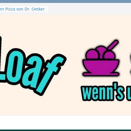
en Pizza von Dr. Oetker
Ninja Swirl
hine – mein Testvideo!
 MontanaBlack
 McPlant Nuggets und
ert – wirklich vegan?
on Haftbefehl /
a