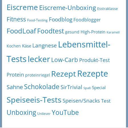
Eiscreme
Eiscreme-Unboxing
Esstraklasse
Fitness
Foodblog
Foodblogger
Food-Testing
FoodLoaf
Foodtest
High-Protein
gesund
Karamell
Lebensmittel-
Langnese
Käse
Kochen
Tests
lecker
Low-Carb
Produkt-Test
Rezepte
Rezept
Protein
proteinriegel
Schokolade
Sahne
SirTrivial
Special
Spaß
Speiseeis-Tests
Speisen/Snacks
Test
Unboxing
YouTube
Unilever