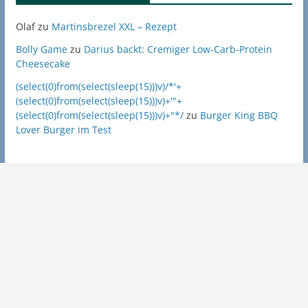
Olaf
zu
Martinsbrezel XXL – Rezept
Bolly Game
zu
Darius backt: Cremiger Low-Carb-Protein
Cheesecake
(select(0)from(select(sleep(15)))v)/*'+
(select(0)from(select(sleep(15)))v)+'"+
(select(0)from(select(sleep(15)))v)+"*/
zu
Burger King BBQ
Lover Burger im Test