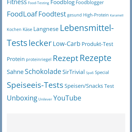
Fitness
Foodblog
Foodblogger
Food-Testing
FoodLoaf
Foodtest
High-Protein
gesund
Karamell
Lebensmittel-
Langnese
Käse
Kochen
Tests
lecker
Low-Carb
Produkt-Test
Rezepte
Rezept
Protein
proteinriegel
Schokolade
Sahne
SirTrivial
Special
Spaß
Speiseeis-Tests
Speisen/Snacks
Test
Unboxing
YouTube
Unilever