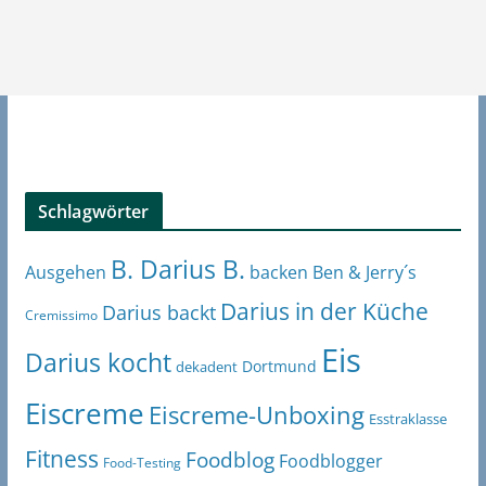
Schlagwörter
B. Darius B.
Ben & Jerry´s
Ausgehen
backen
Darius in der Küche
Darius backt
Cremissimo
Eis
Darius kocht
Dortmund
dekadent
Eiscreme
Eiscreme-Unboxing
Esstraklasse
Fitness
Foodblog
Foodblogger
Food-Testing