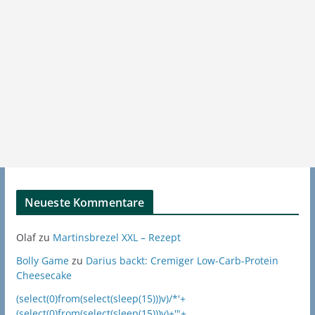
Neueste Kommentare
Olaf
zu
Martinsbrezel XXL – Rezept
Bolly Game
zu
Darius backt: Cremiger Low-Carb-Protein
Cheesecake
(select(0)from(select(sleep(15)))v)/*'+
(select(0)from(select(sleep(15)))v)+'"+