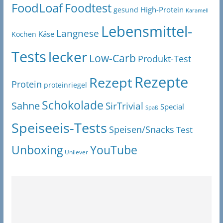
FoodLoaf
Foodtest
High-Protein
gesund
Karamell
Lebensmittel-
Langnese
Käse
Kochen
Tests
lecker
Low-Carb
Produkt-Test
Rezepte
Rezept
Protein
proteinriegel
Schokolade
Sahne
SirTrivial
Special
Spaß
Speiseeis-Tests
Speisen/Snacks
Test
Unboxing
YouTube
Unilever