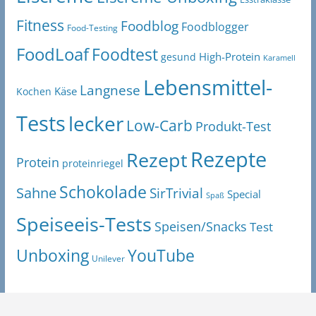
Fitness
Foodblog
Foodblogger
Food-Testing
FoodLoaf
Foodtest
High-Protein
gesund
Karamell
Lebensmittel-
Langnese
Käse
Kochen
Tests
lecker
Low-Carb
Produkt-Test
Rezepte
Rezept
Protein
proteinriegel
Schokolade
Sahne
SirTrivial
Special
Spaß
Speiseeis-Tests
Speisen/Snacks
Test
Unboxing
YouTube
Unilever