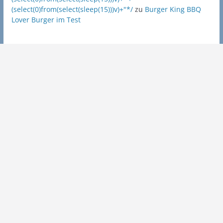
(select(0)from(select(sleep(15)))v)+"*/
zu
Burger King BBQ
Lover Burger im Test