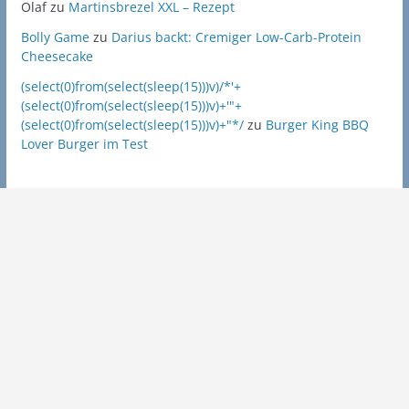
Olaf
zu
Martinsbrezel XXL – Rezept
Bolly Game
zu
Darius backt: Cremiger Low-Carb-Protein
Cheesecake
(select(0)from(select(sleep(15)))v)/*'+
(select(0)from(select(sleep(15)))v)+'"+
(select(0)from(select(sleep(15)))v)+"*/
zu
Burger King BBQ
Lover Burger im Test