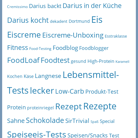
Darius in der Küche
Darius backt
Cremissimo
Eis
Darius kocht
Dortmund
dekadent
Eiscreme
Eiscreme-Unboxing
Esstraklasse
Fitness
Foodblog
Foodblogger
Food-Testing
FoodLoaf
Foodtest
High-Protein
gesund
Karamell
Lebensmittel-
Langnese
Käse
Kochen
Tests
lecker
Low-Carb
Produkt-Test
Rezepte
Rezept
Protein
proteinriegel
Schokolade
Sahne
SirTrivial
Special
Spaß
Speiseeis-Tests
Speisen/Snacks
Test