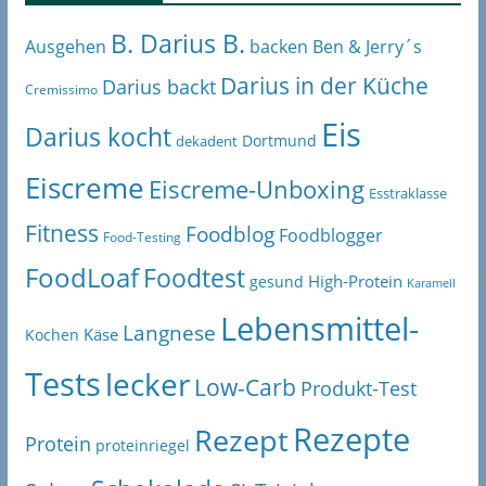
B. Darius B.
Ben & Jerry´s
Ausgehen
backen
Darius in der Küche
Darius backt
Cremissimo
Eis
Darius kocht
Dortmund
dekadent
Eiscreme
Eiscreme-Unboxing
Esstraklasse
Fitness
Foodblog
Foodblogger
Food-Testing
FoodLoaf
Foodtest
High-Protein
gesund
Karamell
Lebensmittel-
Langnese
Käse
Kochen
Tests
lecker
Low-Carb
Produkt-Test
Rezepte
Rezept
Protein
proteinriegel