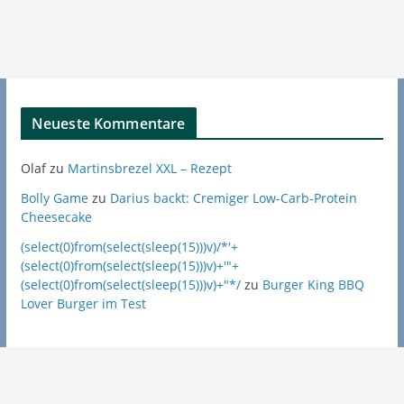
Neueste Kommentare
Olaf
zu
Martinsbrezel XXL – Rezept
Bolly Game
zu
Darius backt: Cremiger Low-Carb-Protein
Cheesecake
(select(0)from(select(sleep(15)))v)/*'+
(select(0)from(select(sleep(15)))v)+'"+
(select(0)from(select(sleep(15)))v)+"*/
zu
Burger King BBQ
Lover Burger im Test