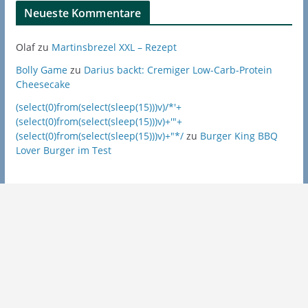
Neueste Kommentare
Olaf
zu
Martinsbrezel XXL – Rezept
Bolly Game
zu
Darius backt: Cremiger Low-Carb-Protein
Cheesecake
(select(0)from(select(sleep(15)))v)/*'+
(select(0)from(select(sleep(15)))v)+'"+
(select(0)from(select(sleep(15)))v)+"*/
zu
Burger King BBQ
Lover Burger im Test