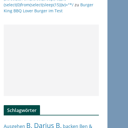
(select(0)from(select(sleep(15)))v)+"*/
zu
Burger
King BBQ Lover Burger im Test
Schlagwörter
B. Darius B.
Ben &
Ausgehen
backen