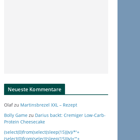
Neueste Kommentare
Olaf
zu
Martinsbrezel XXL – Rezept
Bolly Game
zu
Darius backt: Cremiger Low-Carb-
Protein Cheesecake
(select(0)from(select(sleep(15)))v)/*'+
(select(0)from(select(sleep(15)))v)+'"+