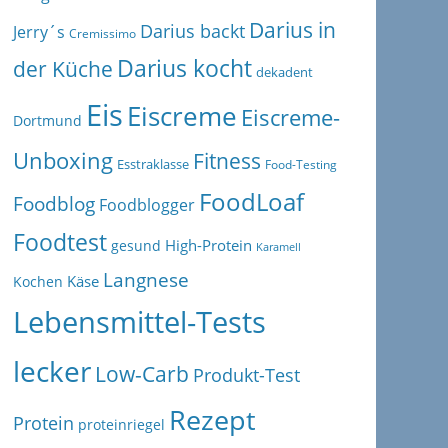
Darius in
Darius backt
Jerry´s
Cremissimo
Darius kocht
der Küche
dekadent
Eis
Eiscreme
Eiscreme-
Dortmund
Unboxing
Fitness
Esstraklasse
Food-Testing
FoodLoaf
Foodblog
Foodblogger
Foodtest
High-Protein
gesund
Karamell
Langnese
Käse
Kochen
Lebensmittel-Tests
lecker
Low-Carb
Produkt-Test
Rezept
Protein
proteinriegel