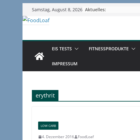
Zum
Aktuelles:
Samstag, August 8, 2026
Inhalt
springen
EIS TESTS
FITNESSPRODUKTE
IMPRESSUM
erythrit
LOW CARB
4. Dezember 2016
FoodLoaf