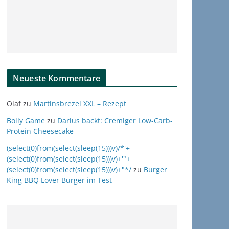
Neueste Kommentare
Olaf
zu
Martinsbrezel XXL – Rezept
Bolly Game
zu
Darius backt: Cremiger Low-Carb-
Protein Cheesecake
(select(0)from(select(sleep(15)))v)/*'+
(select(0)from(select(sleep(15)))v)+'"+
(select(0)from(select(sleep(15)))v)+"*/
zu
Burger
King BBQ Lover Burger im Test