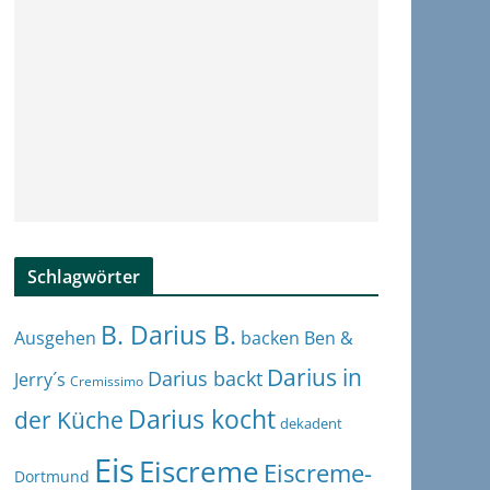
Schlagwörter
B. Darius B.
Ben &
Ausgehen
backen
Darius in
Darius backt
Jerry´s
Cremissimo
Darius kocht
der Küche
dekadent
Eis
Eiscreme
Eiscreme-
Dortmund