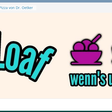
Pizza von Dr. Oetker
ja Swirl
e – mein Testvideo!
ontanaBlack
Plant Nuggets und
 – wirklich vegan?
Haftbefehl /