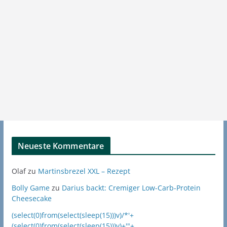
Neueste Kommentare
Olaf
zu
Martinsbrezel XXL – Rezept
Bolly Game
zu
Darius backt: Cremiger Low-Carb-Protein
Cheesecake
(select(0)from(select(sleep(15)))v)/*'+
(select(0)from(select(sleep(15)))v)+'"+