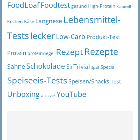
FoodLoaf
Foodtest
High-Protein
gesund
Karamell
Lebensmittel-
Langnese
Käse
Kochen
Tests
lecker
Low-Carb
Produkt-Test
Rezepte
Rezept
Protein
proteinriegel
Schokolade
Sahne
SirTrivial
Special
Spaß
Speiseeis-Tests
Speisen/Snacks
Test
Unboxing
YouTube
Unilever