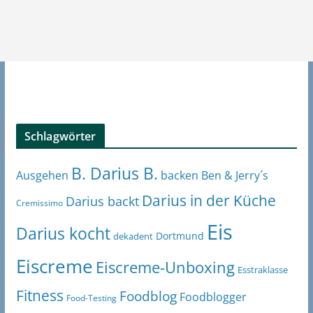
Schlagwörter
B. Darius B.
Ben & Jerry´s
Ausgehen
backen
Darius in der Küche
Darius backt
Cremissimo
Eis
Darius kocht
Dortmund
dekadent
Eiscreme
Eiscreme-Unboxing
Esstraklasse
Fitness
Foodblog
Foodblogger
Food-Testing