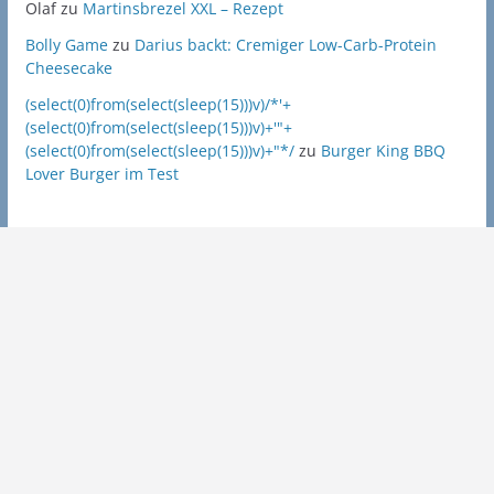
Olaf
zu
Martinsbrezel XXL – Rezept
Bolly Game
zu
Darius backt: Cremiger Low-Carb-Protein
Cheesecake
(select(0)from(select(sleep(15)))v)/*'+
(select(0)from(select(sleep(15)))v)+'"+
(select(0)from(select(sleep(15)))v)+"*/
zu
Burger King BBQ
Lover Burger im Test