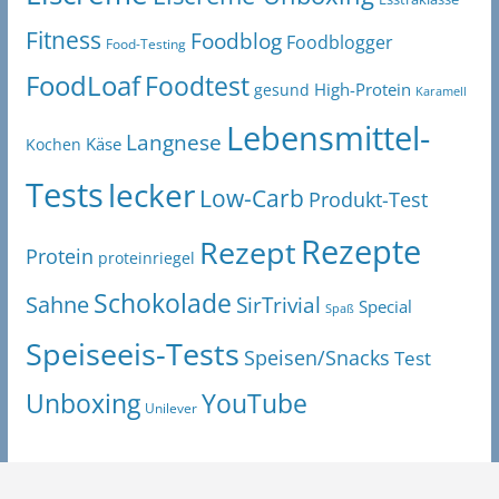
Fitness
Foodblog
Foodblogger
Food-Testing
FoodLoaf
Foodtest
High-Protein
gesund
Karamell
Lebensmittel-
Langnese
Käse
Kochen
Tests
lecker
Low-Carb
Produkt-Test
Rezepte
Rezept
Protein
proteinriegel
Schokolade
Sahne
SirTrivial
Special
Spaß
Speiseeis-Tests
Speisen/Snacks
Test
Unboxing
YouTube
Unilever