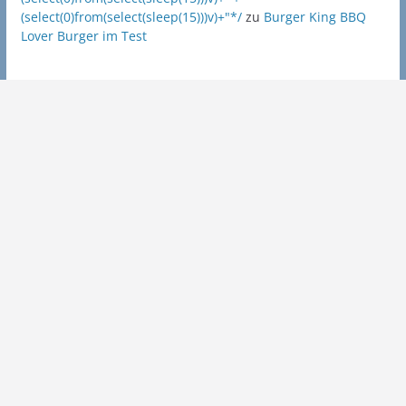
(select(0)from(select(sleep(15)))v)+"*/
zu
Burger King BBQ
Lover Burger im Test