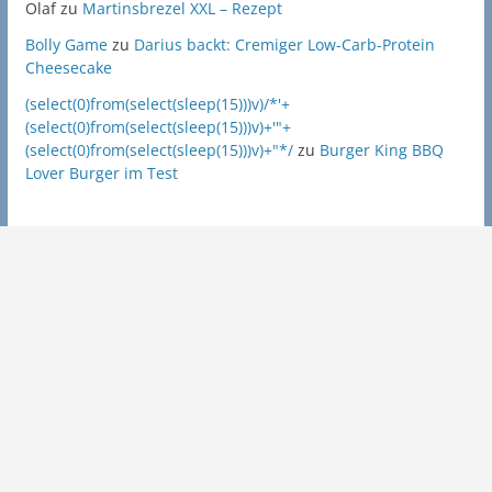
Olaf
zu
Martinsbrezel XXL – Rezept
Bolly Game
zu
Darius backt: Cremiger Low-Carb-Protein
Cheesecake
(select(0)from(select(sleep(15)))v)/*'+
(select(0)from(select(sleep(15)))v)+'"+
(select(0)from(select(sleep(15)))v)+"*/
zu
Burger King BBQ
Lover Burger im Test