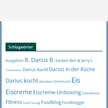
Schlagwörter
B. Darius B.
Ben & Jerry´s
Ausgehen
backen
Darius in der Küche
Darius backt
Cremissimo
Eis
Darius kocht
Dortmund
dekadent
Eiscreme
Eiscreme-Unboxing
Esstraklasse
Fitness
Foodblog
Foodblogger
Food-Testing