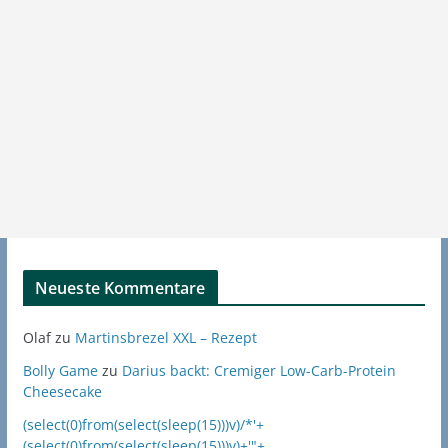
Neueste Kommentare
Olaf
zu
Martinsbrezel XXL – Rezept
Bolly Game
zu
Darius backt: Cremiger Low-Carb-Protein
Cheesecake
(select(0)from(select(sleep(15)))v)/*'+
(select(0)from(select(sleep(15)))v)+'"+