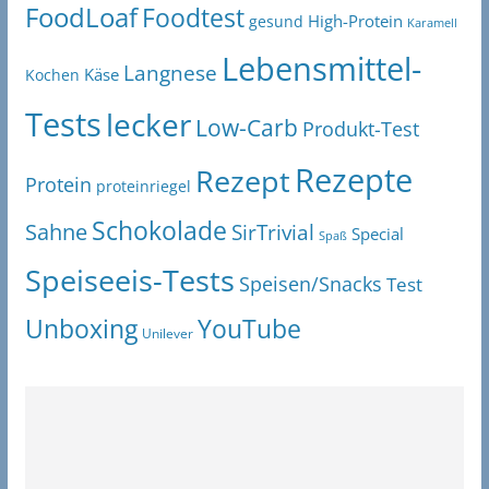
FoodLoaf
Foodtest
High-Protein
gesund
Karamell
Lebensmittel-
Langnese
Käse
Kochen
Tests
lecker
Low-Carb
Produkt-Test
Rezepte
Rezept
Protein
proteinriegel
Schokolade
Sahne
SirTrivial
Special
Spaß
Speiseeis-Tests
Speisen/Snacks
Test
Unboxing
YouTube
Unilever