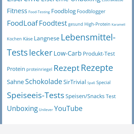
Fitness
Foodblog
Foodblogger
Food-Testing
FoodLoaf
Foodtest
High-Protein
gesund
Karamell
Lebensmittel-
Langnese
Käse
Kochen
Tests
lecker
Low-Carb
Produkt-Test
Rezepte
Rezept
Protein
proteinriegel
Schokolade
Sahne
SirTrivial
Special
Spaß
Speiseeis-Tests
Speisen/Snacks
Test
Unboxing
YouTube
Unilever