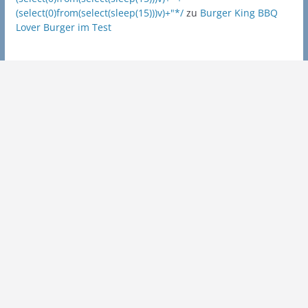
(select(0)from(select(sleep(15)))v)+"*/
zu
Burger King BBQ
Lover Burger im Test