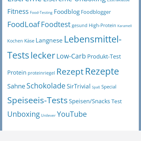
Fitness
Foodblog
Foodblogger
Food-Testing
FoodLoaf
Foodtest
High-Protein
gesund
Karamell
Lebensmittel-
Langnese
Käse
Kochen
Tests
lecker
Low-Carb
Produkt-Test
Rezepte
Rezept
Protein
proteinriegel
Schokolade
Sahne
SirTrivial
Special
Spaß
Speiseeis-Tests
Speisen/Snacks
Test
Unboxing
YouTube
Unilever