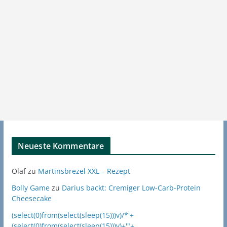
Neueste Kommentare
Olaf
zu
Martinsbrezel XXL – Rezept
Bolly Game
zu
Darius backt: Cremiger Low-Carb-Protein
Cheesecake
(select(0)from(select(sleep(15)))v)/*'+
(select(0)from(select(sleep(15)))v)+'"+