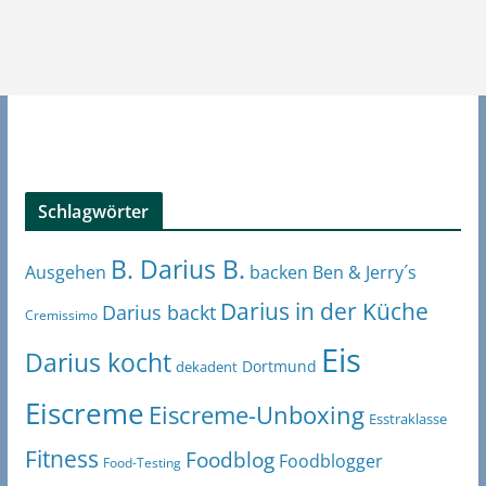
Schlagwörter
B. Darius B.
Ben & Jerry´s
Ausgehen
backen
Darius in der Küche
Darius backt
Cremissimo
Eis
Darius kocht
Dortmund
dekadent
Eiscreme
Eiscreme-Unboxing
Esstraklasse
Fitness
Foodblog
Foodblogger
Food-Testing