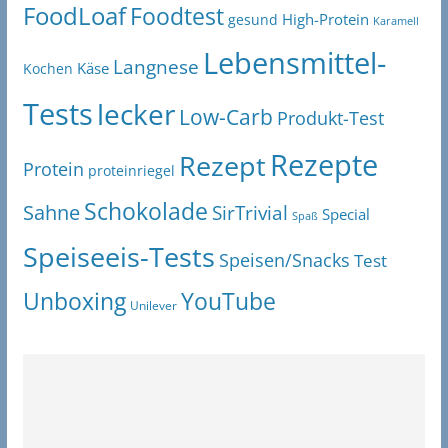
FoodLoaf
Foodtest
High-Protein
gesund
Karamell
Lebensmittel-
Langnese
Käse
Kochen
Tests
lecker
Low-Carb
Produkt-Test
Rezepte
Rezept
Protein
proteinriegel
Schokolade
Sahne
SirTrivial
Special
Spaß
Speiseeis-Tests
Speisen/Snacks
Test
Unboxing
YouTube
Unilever