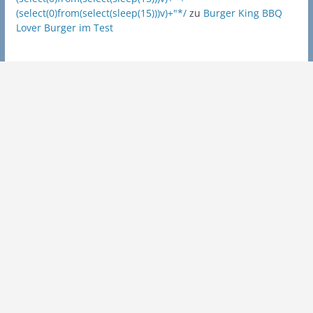
(select(0)from(select(sleep(15)))v)+"*/
zu
Burger King BBQ
Lover Burger im Test