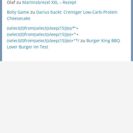
Olaf
zu
Martinsbrezel XXL – Rezept
Bolly Game
zu
Darius backt: Cremiger Low-Carb-Protein
Cheesecake
(select(0)from(select(sleep(15)))v)/*'+
(select(0)from(select(sleep(15)))v)+'"+
(select(0)from(select(sleep(15)))v)+"*/
zu
Burger King BBQ
Lover Burger im Test