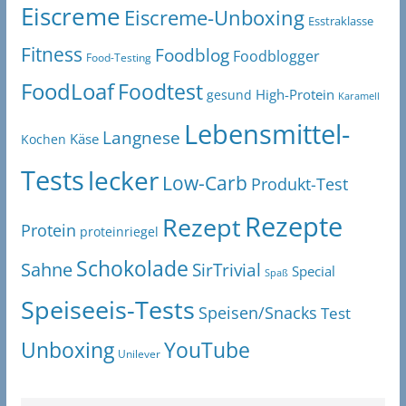
Eiscreme
Eiscreme-Unboxing
Esstraklasse
Fitness
Foodblog
Foodblogger
Food-Testing
FoodLoaf
Foodtest
High-Protein
gesund
Karamell
Lebensmittel-
Langnese
Käse
Kochen
Tests
lecker
Low-Carb
Produkt-Test
Rezepte
Rezept
Protein
proteinriegel
Schokolade
Sahne
SirTrivial
Special
Spaß
Speiseeis-Tests
Speisen/Snacks
Test
Unboxing
YouTube
Unilever