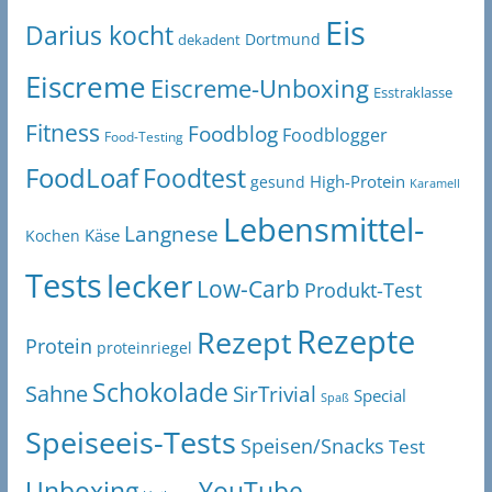
Eis
Darius kocht
Dortmund
dekadent
Eiscreme
Eiscreme-Unboxing
Esstraklasse
Fitness
Foodblog
Foodblogger
Food-Testing
FoodLoaf
Foodtest
High-Protein
gesund
Karamell
Lebensmittel-
Langnese
Käse
Kochen
Tests
lecker
Low-Carb
Produkt-Test
Rezepte
Rezept
Protein
proteinriegel
Schokolade
Sahne
SirTrivial
Special
Spaß
Speiseeis-Tests
Speisen/Snacks
Test
Unboxing
YouTube