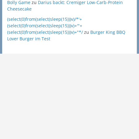
Bolly Game
zu
Darius backt: Cremiger Low-Carb-Protein
Cheesecake
(select(0)from(select(sleep(15)))v)/*'+
(select(0)from(select(sleep(15)))v)+'"+
(select(0)from(select(sleep(15)))v)+"*/
zu
Burger King BBQ
Lover Burger im Test