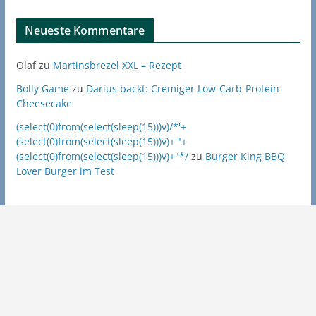
Neueste Kommentare
Olaf
zu
Martinsbrezel XXL – Rezept
Bolly Game
zu
Darius backt: Cremiger Low-Carb-Protein
Cheesecake
(select(0)from(select(sleep(15)))v)/*'+
(select(0)from(select(sleep(15)))v)+'"+
(select(0)from(select(sleep(15)))v)+"*/
zu
Burger King BBQ
Lover Burger im Test