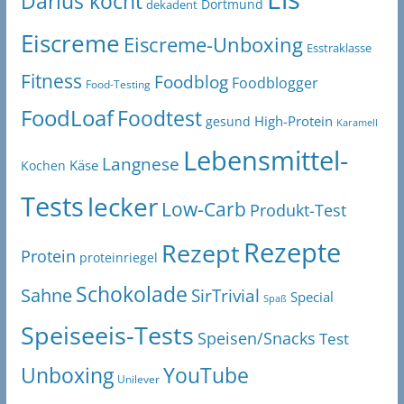
Darius kocht
Dortmund
dekadent
Eiscreme
Eiscreme-Unboxing
Esstraklasse
Fitness
Foodblog
Foodblogger
Food-Testing
FoodLoaf
Foodtest
High-Protein
gesund
Karamell
Lebensmittel-
Langnese
Käse
Kochen
Tests
lecker
Low-Carb
Produkt-Test
Rezepte
Rezept
Protein
proteinriegel
Schokolade
Sahne
SirTrivial
Special
Spaß
Speiseeis-Tests
Speisen/Snacks
Test
Unboxing
YouTube
Unilever