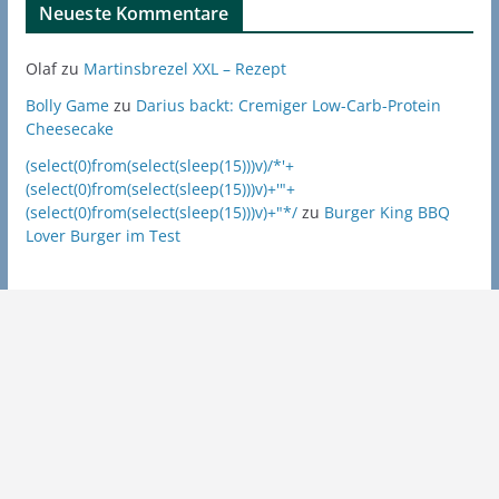
Neueste Kommentare
Olaf
zu
Martinsbrezel XXL – Rezept
Bolly Game
zu
Darius backt: Cremiger Low-Carb-Protein
Cheesecake
(select(0)from(select(sleep(15)))v)/*'+
(select(0)from(select(sleep(15)))v)+'"+
(select(0)from(select(sleep(15)))v)+"*/
zu
Burger King BBQ
Lover Burger im Test