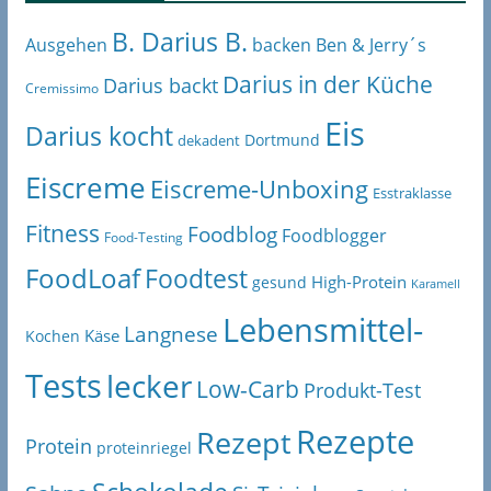
B. Darius B.
Ben & Jerry´s
Ausgehen
backen
Darius in der Küche
Darius backt
Cremissimo
Eis
Darius kocht
Dortmund
dekadent
Eiscreme
Eiscreme-Unboxing
Esstraklasse
Fitness
Foodblog
Foodblogger
Food-Testing
FoodLoaf
Foodtest
High-Protein
gesund
Karamell
Lebensmittel-
Langnese
Käse
Kochen
Tests
lecker
Low-Carb
Produkt-Test
Rezepte
Rezept
Protein
proteinriegel