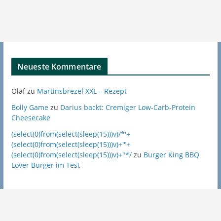
Neueste Kommentare
Olaf
zu
Martinsbrezel XXL – Rezept
Bolly Game
zu
Darius backt: Cremiger Low-Carb-Protein
Cheesecake
(select(0)from(select(sleep(15)))v)/*'+
(select(0)from(select(sleep(15)))v)+'"+
(select(0)from(select(sleep(15)))v)+"*/
zu
Burger King BBQ
Lover Burger im Test