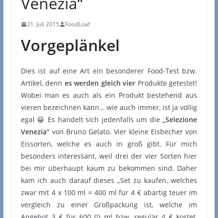
Venezia“
21. Juli 2015
FoodLoaf
Vorgeplänkel
Dies ist auf eine Art ein besonderer Food-Test bzw.
Artikel, denn
es werden gleich vier
Produkte getestet!
Wobei man es auch als ein Produkt bestehend aus
vieren bezeichnen kann… wie auch immer, ist ja völlig
egal 😀 Es handelt sich jedenfalls um die
„Selezione
Venezia“
von Bruno Gelato. Vier kleine Eisbecher von
Eissorten, welche es auch in groß gibt. Für mich
besonders interessant, weil drei der vier Sorten hier
bei mir überhaupt kaum zu bekommen sind. Daher
kam ich auch darauf dieses „Set zu kaufen, welches
zwar mit 4 x 100 ml = 400 ml für 4 € abartig teuer im
vergleich zu einer Großpackung ist, welche im
Angebot 3 € für 600 (!) ml bzw. regulär 4 € kostet,