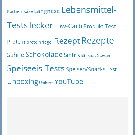
Lebensmittel-
Langnese
Käse
Kochen
Tests
lecker
Low-Carb
Produkt-Test
Rezepte
Rezept
Protein
proteinriegel
Schokolade
Sahne
SirTrivial
Special
Spaß
Speiseeis-Tests
Speisen/Snacks
Test
Unboxing
YouTube
Unilever