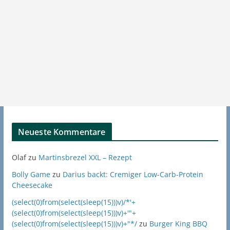
Neueste Kommentare
Olaf
zu
Martinsbrezel XXL – Rezept
Bolly Game
zu
Darius backt: Cremiger Low-Carb-Protein
Cheesecake
(select(0)from(select(sleep(15)))v)/*'+
(select(0)from(select(sleep(15)))v)+'"+
(select(0)from(select(sleep(15)))v)+"*/
zu
Burger King BBQ