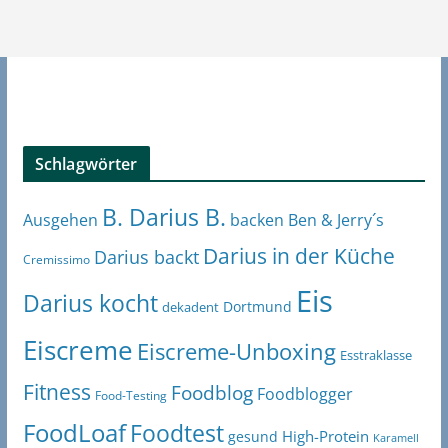
Schlagwörter
B. Darius B.
Ben & Jerry´s
Ausgehen
backen
Darius in der Küche
Darius backt
Cremissimo
Eis
Darius kocht
Dortmund
dekadent
Eiscreme
Eiscreme-Unboxing
Esstraklasse
Fitness
Foodblog
Foodblogger
Food-Testing
FoodLoaf
Foodtest
High-Protein
gesund
Karamell