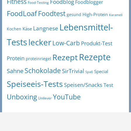
Fitness
Foodblog
Foodblogger
Food-Testing
FoodLoaf
Foodtest
High-Protein
gesund
Karamell
Lebensmittel-
Langnese
Käse
Kochen
Tests
lecker
Low-Carb
Produkt-Test
Rezepte
Rezept
Protein
proteinriegel
Schokolade
Sahne
SirTrivial
Special
Spaß
Speiseeis-Tests
Speisen/Snacks
Test
Unboxing
YouTube
Unilever