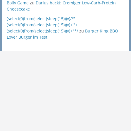
Bolly Game
zu
Darius backt: Cremiger Low-Carb-Protein
Cheesecake
(select(0)from(select(sleep(15)))v)/*'+
(select(0)from(select(sleep(15)))v)+'"+
(select(0)from(select(sleep(15)))v)+"*/
zu
Burger King BBQ
Lover Burger im Test