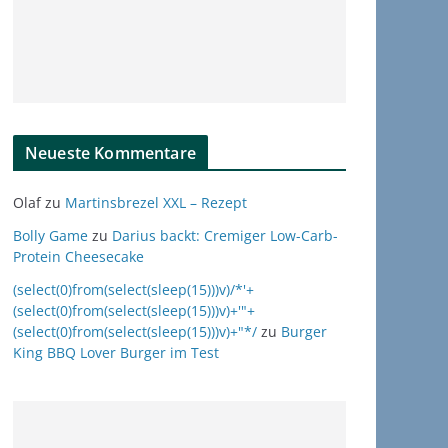
Neueste Kommentare
Olaf
zu
Martinsbrezel XXL – Rezept
Bolly Game
zu
Darius backt: Cremiger Low-Carb-
Protein Cheesecake
(select(0)from(select(sleep(15)))v)/*'+
(select(0)from(select(sleep(15)))v)+'"+
(select(0)from(select(sleep(15)))v)+"*/
zu
Burger
King BBQ Lover Burger im Test