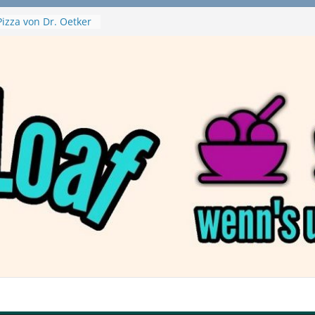
izza von Dr. Oetker
ja Swirl
 – mein Testvideo!
ontanaBlack
Plant Nuggets und
 – wirklich vegan?
Haftbefehl /