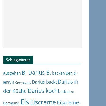
Schlagwörter
B. Darius B.
Ben &
Ausgehen
backen
Darius in
Darius backt
Jerry´s
Cremissimo
Darius kocht
der Küche
dekadent
Eis
Eiscreme
Eiscreme-
Dortmund