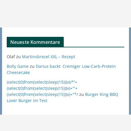
Neueste Kommentare
Olaf
zu
Martinsbrezel XXL – Rezept
Bolly Game
zu
Darius backt: Cremiger Low-Carb-Protein
Cheesecake
(select(0)from(select(sleep(15)))v)/*'+
(select(0)from(select(sleep(15)))v)+'"+
(select(0)from(select(sleep(15)))v)+"*/
zu
Burger King BBQ
Lover Burger im Test