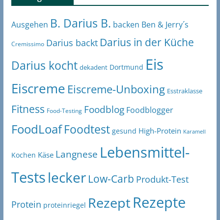
B. Darius B.
Ben & Jerry´s
Ausgehen
backen
Darius in der Küche
Darius backt
Cremissimo
Eis
Darius kocht
Dortmund
dekadent
Eiscreme
Eiscreme-Unboxing
Esstraklasse
Fitness
Foodblog
Foodblogger
Food-Testing
FoodLoaf
Foodtest
High-Protein
gesund
Karamell
Lebensmittel-
Langnese
Käse
Kochen
Tests
lecker
Low-Carb
Produkt-Test
Rezepte
Rezept
Protein
proteinriegel