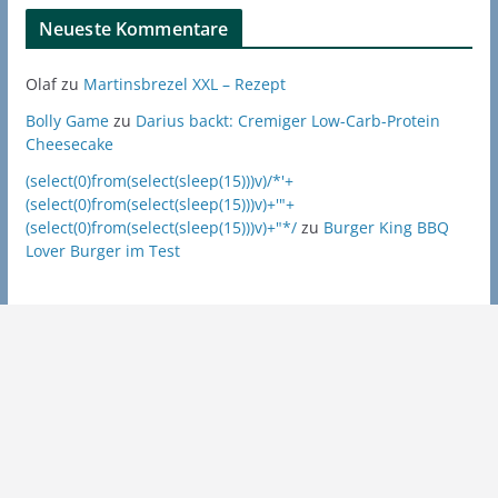
Neueste Kommentare
Olaf
zu
Martinsbrezel XXL – Rezept
Bolly Game
zu
Darius backt: Cremiger Low-Carb-Protein
Cheesecake
(select(0)from(select(sleep(15)))v)/*'+
(select(0)from(select(sleep(15)))v)+'"+
(select(0)from(select(sleep(15)))v)+"*/
zu
Burger King BBQ
Lover Burger im Test