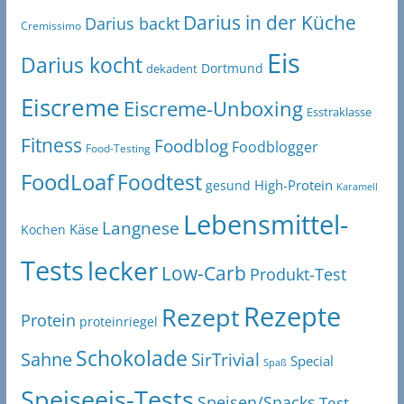
Darius in der Küche
Darius backt
Cremissimo
Eis
Darius kocht
Dortmund
dekadent
Eiscreme
Eiscreme-Unboxing
Esstraklasse
Fitness
Foodblog
Foodblogger
Food-Testing
FoodLoaf
Foodtest
High-Protein
gesund
Karamell
Lebensmittel-
Langnese
Käse
Kochen
Tests
lecker
Low-Carb
Produkt-Test
Rezepte
Rezept
Protein
proteinriegel
Schokolade
Sahne
SirTrivial
Special
Spaß
Speiseeis-Tests
Speisen/Snacks
Test