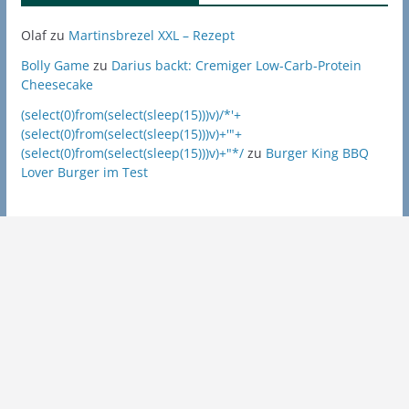
Olaf
zu
Martinsbrezel XXL – Rezept
Bolly Game
zu
Darius backt: Cremiger Low-Carb-Protein
Cheesecake
(select(0)from(select(sleep(15)))v)/*'+
(select(0)from(select(sleep(15)))v)+'"+
(select(0)from(select(sleep(15)))v)+"*/
zu
Burger King BBQ
Lover Burger im Test