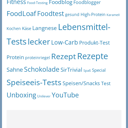
Fitness
Foodblog
Foodblogger
Food-Testing
FoodLoaf
Foodtest
High-Protein
gesund
Karamell
Lebensmittel-
Langnese
Käse
Kochen
Tests
lecker
Low-Carb
Produkt-Test
Rezepte
Rezept
Protein
proteinriegel
Schokolade
Sahne
SirTrivial
Special
Spaß
Speiseeis-Tests
Speisen/Snacks
Test
Unboxing
YouTube
Unilever