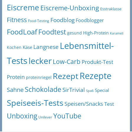
Eiscreme
Eiscreme-Unboxing
Esstraklasse
Fitness
Foodblog
Foodblogger
Food-Testing
FoodLoaf
Foodtest
High-Protein
gesund
Karamell
Lebensmittel-
Langnese
Käse
Kochen
Tests
lecker
Low-Carb
Produkt-Test
Rezepte
Rezept
Protein
proteinriegel
Schokolade
Sahne
SirTrivial
Special
Spaß
Speiseeis-Tests
Speisen/Snacks
Test
Unboxing
YouTube
Unilever