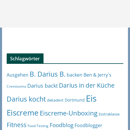
Schlagwörter
B. Darius B.
Ben & Jerry´s
Ausgehen
backen
Darius in der Küche
Darius backt
Cremissimo
Eis
Darius kocht
Dortmund
dekadent
Eiscreme
Eiscreme-Unboxing
Esstraklasse
Fitness
Foodblog
Foodblogger
Food-Testing