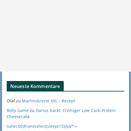
Neueste Kommentare
Olaf
zu
Martinsbrezel XXL – Rezept
Bolly Game
zu
Darius backt: Cremiger Low-Carb-Protein
Cheesecake
(select(0)from(select(sleep(15)))v)/*'+