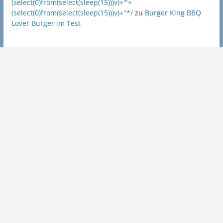
(select(0)from(select(sleep(15)))v)+'"+
(select(0)from(select(sleep(15)))v)+"*/
zu
Burger King BBQ
Lover Burger im Test