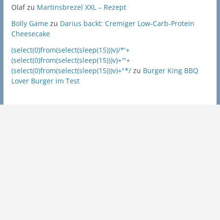
Olaf
zu
Martinsbrezel XXL – Rezept
Bolly Game
zu
Darius backt: Cremiger Low-Carb-Protein
Cheesecake
(select(0)from(select(sleep(15)))v)/*'+
(select(0)from(select(sleep(15)))v)+'"+
(select(0)from(select(sleep(15)))v)+"*/
zu
Burger King BBQ
Lover Burger im Test