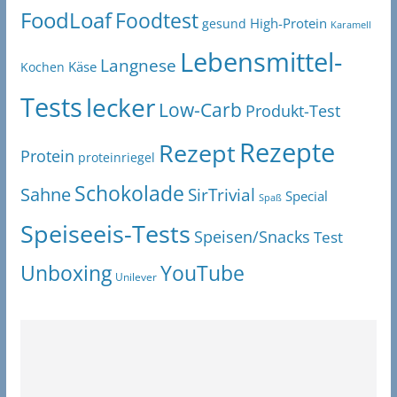
FoodLoaf
Foodtest
High-Protein
gesund
Karamell
Lebensmittel-
Langnese
Käse
Kochen
Tests
lecker
Low-Carb
Produkt-Test
Rezepte
Rezept
Protein
proteinriegel
Schokolade
Sahne
SirTrivial
Special
Spaß
Speiseeis-Tests
Speisen/Snacks
Test
Unboxing
YouTube
Unilever