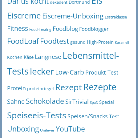
Eis
Darius kocht
Dortmund
dekadent
Eiscreme
Eiscreme-Unboxing
Esstraklasse
Fitness
Foodblog
Foodblogger
Food-Testing
FoodLoaf
Foodtest
High-Protein
gesund
Karamell
Lebensmittel-
Langnese
Käse
Kochen
Tests
lecker
Low-Carb
Produkt-Test
Rezepte
Rezept
Protein
proteinriegel
Schokolade
Sahne
SirTrivial
Special
Spaß
Speiseeis-Tests
Speisen/Snacks
Test
Unboxing
YouTube
Unilever