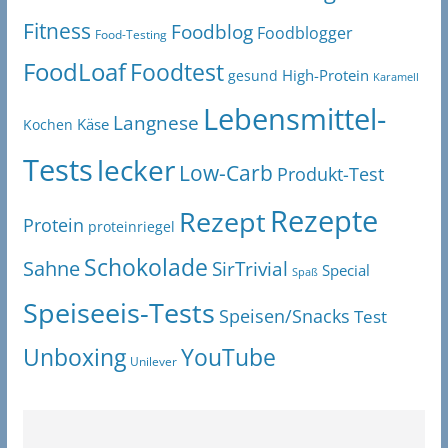
Fitness
Foodblog
Foodblogger
Food-Testing
FoodLoaf
Foodtest
High-Protein
gesund
Karamell
Lebensmittel-
Langnese
Käse
Kochen
Tests
lecker
Low-Carb
Produkt-Test
Rezepte
Rezept
Protein
proteinriegel
Schokolade
Sahne
SirTrivial
Special
Spaß
Speiseeis-Tests
Speisen/Snacks
Test
Unboxing
YouTube
Unilever