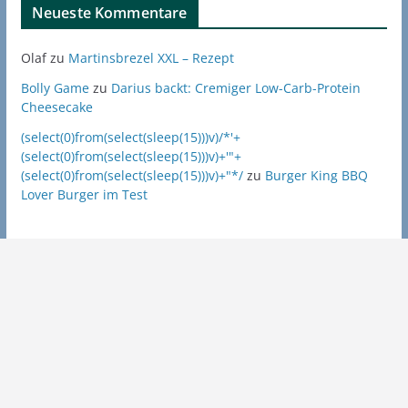
Neueste Kommentare
Olaf
zu
Martinsbrezel XXL – Rezept
Bolly Game
zu
Darius backt: Cremiger Low-Carb-Protein
Cheesecake
(select(0)from(select(sleep(15)))v)/*'+
(select(0)from(select(sleep(15)))v)+'"+
(select(0)from(select(sleep(15)))v)+"*/
zu
Burger King BBQ
Lover Burger im Test