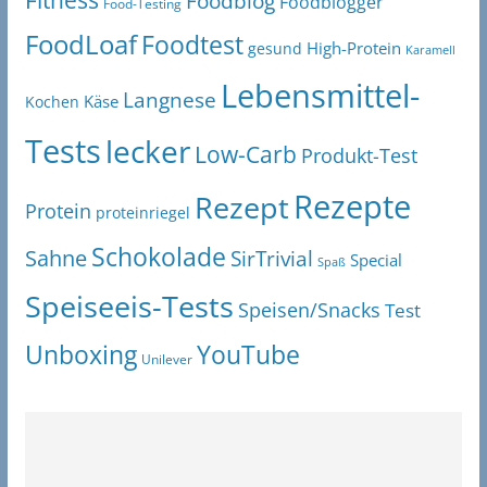
Fitness
Foodblog
Foodblogger
Food-Testing
FoodLoaf
Foodtest
High-Protein
gesund
Karamell
Lebensmittel-
Langnese
Käse
Kochen
Tests
lecker
Low-Carb
Produkt-Test
Rezepte
Rezept
Protein
proteinriegel
Schokolade
Sahne
SirTrivial
Special
Spaß
Speiseeis-Tests
Speisen/Snacks
Test
Unboxing
YouTube
Unilever