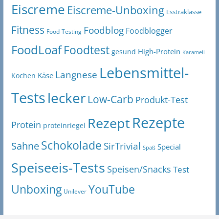
Eiscreme
Eiscreme-Unboxing
Esstraklasse
Fitness
Foodblog
Foodblogger
Food-Testing
FoodLoaf
Foodtest
High-Protein
gesund
Karamell
Lebensmittel-
Langnese
Käse
Kochen
Tests
lecker
Low-Carb
Produkt-Test
Rezepte
Rezept
Protein
proteinriegel
Schokolade
Sahne
SirTrivial
Special
Spaß
Speiseeis-Tests
Speisen/Snacks
Test
Unboxing
YouTube
Unilever