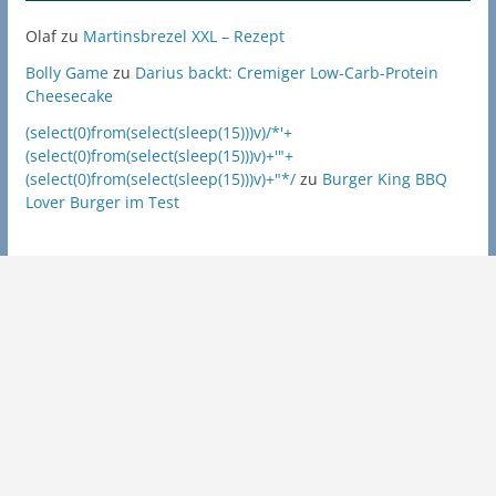
Olaf
zu
Martinsbrezel XXL – Rezept
Bolly Game
zu
Darius backt: Cremiger Low-Carb-Protein
Cheesecake
(select(0)from(select(sleep(15)))v)/*'+
(select(0)from(select(sleep(15)))v)+'"+
(select(0)from(select(sleep(15)))v)+"*/
zu
Burger King BBQ
Lover Burger im Test