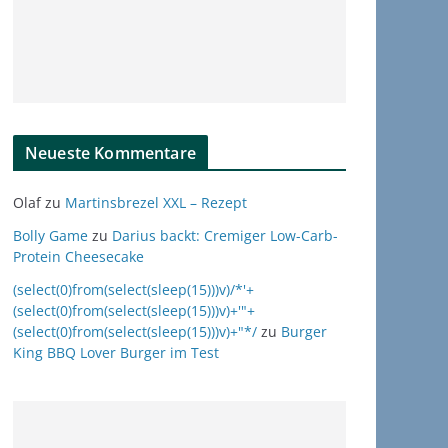
Neueste Kommentare
Olaf
zu
Martinsbrezel XXL – Rezept
Bolly Game
zu
Darius backt: Cremiger Low-Carb-
Protein Cheesecake
(select(0)from(select(sleep(15)))v)/*'+
(select(0)from(select(sleep(15)))v)+'"+
(select(0)from(select(sleep(15)))v)+"*/
zu
Burger
King BBQ Lover Burger im Test