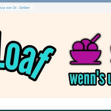
zza von Dr. Oetker
a Swirl
– mein Testvideo!
tanaBlack
ant Nuggets und
– wirklich vegan?
aftbefehl /