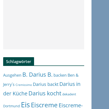
Schlagwörter
B. Darius B.
Ben &
Ausgehen
backen
Darius in
Darius backt
Jerry´s
Cremissimo
Darius kocht
der Küche
dekadent
Eis
Eiscreme
Eiscreme-
Dortmund