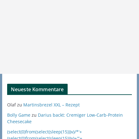
Neueste Kommentare
Olaf
zu
Martinsbrezel XXL – Rezept
Bolly Game
zu
Darius backt: Cremiger Low-Carb-Protein
Cheesecake
(select(0)from(select(sleep(15)))v)/*'+
(select(0)from(select(sleep(15)))v)+'"+