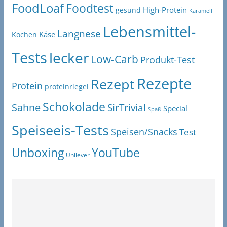
FoodLoaf
Foodtest
High-Protein
gesund
Karamell
Lebensmittel-
Langnese
Käse
Kochen
Tests
lecker
Low-Carb
Produkt-Test
Rezepte
Rezept
Protein
proteinriegel
Schokolade
Sahne
SirTrivial
Special
Spaß
Speiseeis-Tests
Speisen/Snacks
Test
Unboxing
YouTube
Unilever