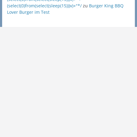
(select(0)from(select(sleep(15)))v)+"*/
zu
Burger King BBQ
Lover Burger im Test