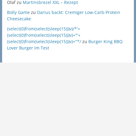
Olaf
zu
Martinsbrezel XXL – Rezept
Bolly Game
zu
Darius backt: Cremiger Low-Carb-Protein
Cheesecake
(select(0)from(select(sleep(15)))v)/*'+
(select(0)from(select(sleep(15)))v)+'"+
(select(0)from(select(sleep(15)))v)+"*/
zu
Burger King BBQ
Lover Burger im Test