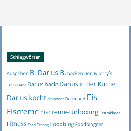
Schlagwörter
B. Darius B.
Ben & Jerry´s
Ausgehen
backen
Darius in der Küche
Darius backt
Cremissimo
Eis
Darius kocht
Dortmund
dekadent
Eiscreme
Eiscreme-Unboxing
Esstraklasse
Fitness
Foodblog
Foodblogger
Food-Testing