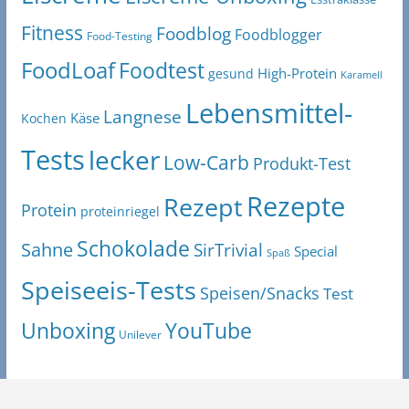
Fitness
Foodblog
Foodblogger
Food-Testing
FoodLoaf
Foodtest
High-Protein
gesund
Karamell
Lebensmittel-
Langnese
Käse
Kochen
Tests
lecker
Low-Carb
Produkt-Test
Rezepte
Rezept
Protein
proteinriegel
Schokolade
Sahne
SirTrivial
Special
Spaß
Speiseeis-Tests
Speisen/Snacks
Test
Unboxing
YouTube
Unilever