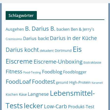
Schlagwörter
B. Darius B.
Ben & Jerry´s
Ausgehen
backen
Darius in der Küche
Darius backt
Cremissimo
Eis
Darius kocht
Dortmund
dekadent
Eiscreme
Eiscreme-Unboxing
Esstraklasse
Fitness
Foodblog
Foodblogger
Food-Testing
FoodLoaf
Foodtest
High-Protein
gesund
Karamell
Lebensmittel-
Langnese
Käse
Kochen
Tests
lecker
Low-Carb
Produkt-Test