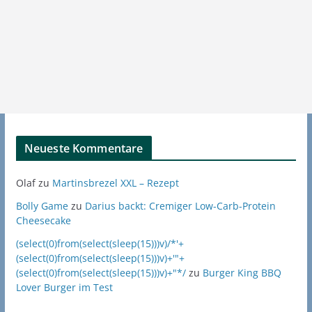
Neueste Kommentare
Olaf
zu
Martinsbrezel XXL – Rezept
Bolly Game
zu
Darius backt: Cremiger Low-Carb-Protein
Cheesecake
(select(0)from(select(sleep(15)))v)/*'+
(select(0)from(select(sleep(15)))v)+'"+
(select(0)from(select(sleep(15)))v)+"*/
zu
Burger King BBQ
Lover Burger im Test