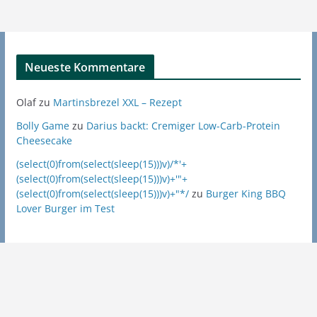
Neueste Kommentare
Olaf
zu
Martinsbrezel XXL – Rezept
Bolly Game
zu
Darius backt: Cremiger Low-Carb-Protein
Cheesecake
(select(0)from(select(sleep(15)))v)/*'+
(select(0)from(select(sleep(15)))v)+'"+
(select(0)from(select(sleep(15)))v)+"*/
zu
Burger King BBQ
Lover Burger im Test