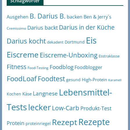
Schlagwörter
B. Darius B.
Ben & Jerry´s
Ausgehen
backen
Darius in der Küche
Darius backt
Cremissimo
Eis
Darius kocht
Dortmund
dekadent
Eiscreme
Eiscreme-Unboxing
Esstraklasse
Fitness
Foodblog
Foodblogger
Food-Testing
FoodLoaf
Foodtest
High-Protein
gesund
Karamell
Lebensmittel-
Langnese
Käse
Kochen
Tests
lecker
Low-Carb
Produkt-Test
Rezepte
Rezept
Protein
proteinriegel