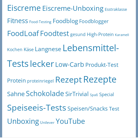
Eiscreme
Eiscreme-Unboxing
Esstraklasse
Fitness
Foodblog
Foodblogger
Food-Testing
FoodLoaf
Foodtest
High-Protein
gesund
Karamell
Lebensmittel-
Langnese
Käse
Kochen
Tests
lecker
Low-Carb
Produkt-Test
Rezepte
Rezept
Protein
proteinriegel
Schokolade
Sahne
SirTrivial
Special
Spaß
Speiseeis-Tests
Speisen/Snacks
Test
Unboxing
YouTube
Unilever