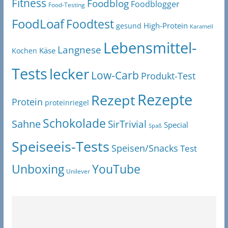
Fitness
Foodblog
Foodblogger
Food-Testing
FoodLoaf
Foodtest
High-Protein
gesund
Karamell
Lebensmittel-
Langnese
Käse
Kochen
Tests
lecker
Low-Carb
Produkt-Test
Rezepte
Rezept
Protein
proteinriegel
Schokolade
Sahne
SirTrivial
Special
Spaß
Speiseeis-Tests
Speisen/Snacks
Test
Unboxing
YouTube
Unilever