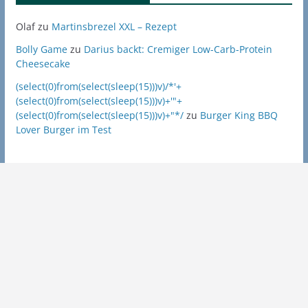
Olaf
zu
Martinsbrezel XXL – Rezept
Bolly Game
zu
Darius backt: Cremiger Low-Carb-Protein
Cheesecake
(select(0)from(select(sleep(15)))v)/*'+
(select(0)from(select(sleep(15)))v)+'"+
(select(0)from(select(sleep(15)))v)+"*/
zu
Burger King BBQ
Lover Burger im Test