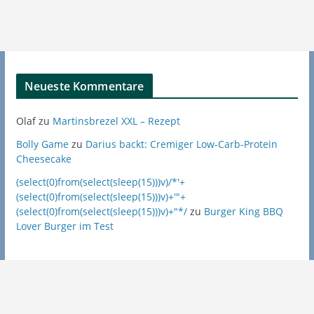
Neueste Kommentare
Olaf
zu
Martinsbrezel XXL – Rezept
Bolly Game
zu
Darius backt: Cremiger Low-Carb-Protein
Cheesecake
(select(0)from(select(sleep(15)))v)/*'+
(select(0)from(select(sleep(15)))v)+'"+
(select(0)from(select(sleep(15)))v)+"*/
zu
Burger King BBQ
Lover Burger im Test