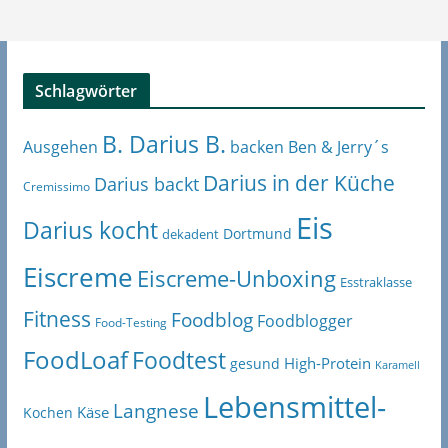
Schlagwörter
B. Darius B.
Ben & Jerry´s
Ausgehen
backen
Darius in der Küche
Darius backt
Cremissimo
Eis
Darius kocht
Dortmund
dekadent
Eiscreme
Eiscreme-Unboxing
Esstraklasse
Fitness
Foodblog
Foodblogger
Food-Testing
FoodLoaf
Foodtest
High-Protein
gesund
Karamell
Lebensmittel-
Langnese
Käse
Kochen