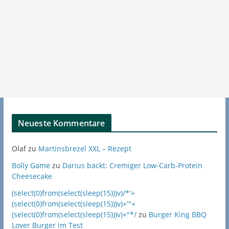
Neueste Kommentare
Olaf
zu
Martinsbrezel XXL – Rezept
Bolly Game
zu
Darius backt: Cremiger Low-Carb-Protein
Cheesecake
(select(0)from(select(sleep(15)))v)/*'+
(select(0)from(select(sleep(15)))v)+'"+
(select(0)from(select(sleep(15)))v)+"*/
zu
Burger King BBQ
Lover Burger im Test