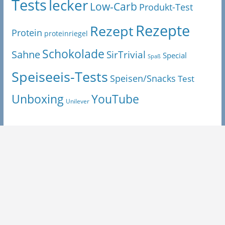
Tests
lecker
Low-Carb
Produkt-Test
Rezepte
Rezept
Protein
proteinriegel
Schokolade
Sahne
SirTrivial
Special
Spaß
Speiseeis-Tests
Speisen/Snacks
Test
Unboxing
YouTube
Unilever