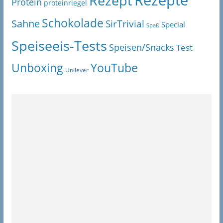
Rezepte
Rezept
Protein
proteinriegel
Schokolade
Sahne
SirTrivial
Special
Spaß
Speiseeis-Tests
Speisen/Snacks
Test
Unboxing
YouTube
Unilever