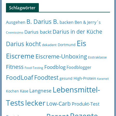
Schlagwörter
B. Darius B.
Ben & Jerry´s
Ausgehen
backen
Darius in der Küche
Darius backt
Cremissimo
Eis
Darius kocht
Dortmund
dekadent
Eiscreme
Eiscreme-Unboxing
Esstraklasse
Fitness
Foodblog
Foodblogger
Food-Testing
FoodLoaf
Foodtest
High-Protein
gesund
Karamell
Lebensmittel-
Langnese
Käse
Kochen
Tests
lecker
Low-Carb
Produkt-Test