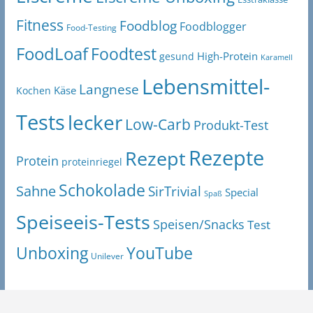
Fitness
Foodblog
Foodblogger
Food-Testing
FoodLoaf
Foodtest
High-Protein
gesund
Karamell
Lebensmittel-
Langnese
Käse
Kochen
Tests
lecker
Low-Carb
Produkt-Test
Rezepte
Rezept
Protein
proteinriegel
Schokolade
Sahne
SirTrivial
Special
Spaß
Speiseeis-Tests
Speisen/Snacks
Test
Unboxing
YouTube
Unilever