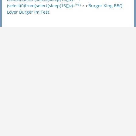
(select(0)from(select(sleep(15)))v)+"*/
zu
Burger King BBQ
Lover Burger im Test