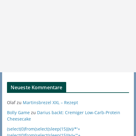
Neueste Kommentare
Olaf
zu
Martinsbrezel XXL – Rezept
Bolly Game
zu
Darius backt: Cremiger Low-Carb-Protein
Cheesecake
(select(0)from(select(sleep(15)))v)/*'+
(select(0)from(select(sleep(15)))v)+'"+