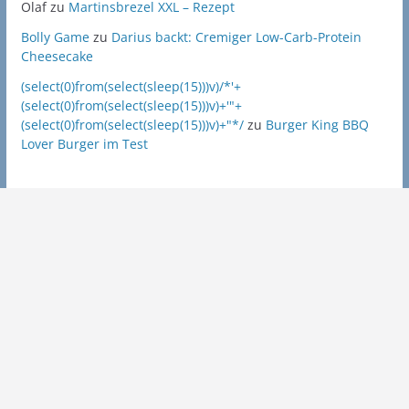
Olaf
zu
Martinsbrezel XXL – Rezept
Bolly Game
zu
Darius backt: Cremiger Low-Carb-Protein
Cheesecake
(select(0)from(select(sleep(15)))v)/*'+
(select(0)from(select(sleep(15)))v)+'"+
(select(0)from(select(sleep(15)))v)+"*/
zu
Burger King BBQ
Lover Burger im Test