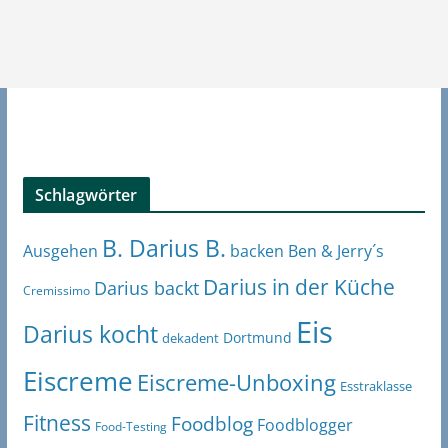
Schlagwörter
B. Darius B.
Ben & Jerry´s
Ausgehen
backen
Darius in der Küche
Darius backt
Cremissimo
Eis
Darius kocht
Dortmund
dekadent
Eiscreme
Eiscreme-Unboxing
Esstraklasse
Fitness
Foodblog
Foodblogger
Food-Testing