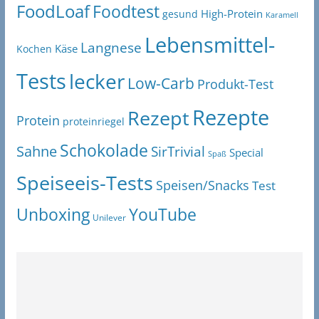
FoodLoaf
Foodtest
High-Protein
gesund
Karamell
Lebensmittel-
Langnese
Käse
Kochen
Tests
lecker
Low-Carb
Produkt-Test
Rezepte
Rezept
Protein
proteinriegel
Schokolade
Sahne
SirTrivial
Special
Spaß
Speiseeis-Tests
Speisen/Snacks
Test
Unboxing
YouTube
Unilever