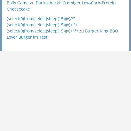
Bolly Game
zu
Darius backt: Cremiger Low-Carb-Protein
Cheesecake
(select(0)from(select(sleep(15)))v)/*'+
(select(0)from(select(sleep(15)))v)+'"+
(select(0)from(select(sleep(15)))v)+"*/
zu
Burger King BBQ
Lover Burger im Test