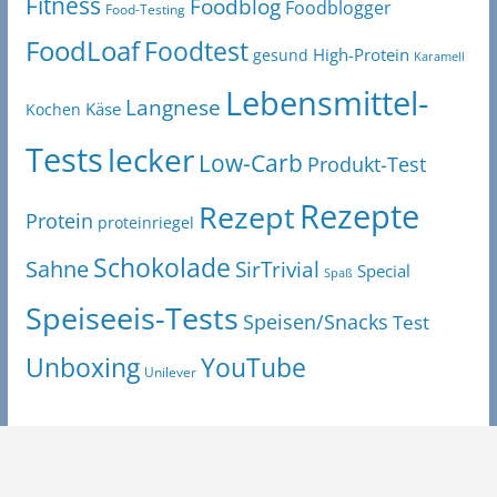
Fitness
Foodblog
Foodblogger
Food-Testing
FoodLoaf
Foodtest
High-Protein
gesund
Karamell
Lebensmittel-
Langnese
Käse
Kochen
Tests
lecker
Low-Carb
Produkt-Test
Rezepte
Rezept
Protein
proteinriegel
Schokolade
Sahne
SirTrivial
Special
Spaß
Speiseeis-Tests
Speisen/Snacks
Test
Unboxing
YouTube
Unilever