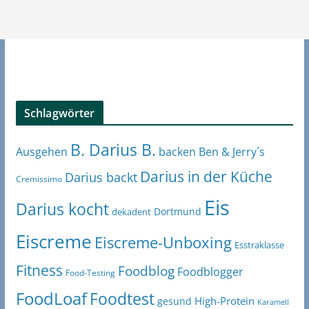
Schlagwörter
B. Darius B.
Ben & Jerry´s
Ausgehen
backen
Darius in der Küche
Darius backt
Cremissimo
Eis
Darius kocht
Dortmund
dekadent
Eiscreme
Eiscreme-Unboxing
Esstraklasse
Fitness
Foodblog
Foodblogger
Food-Testing
FoodLoaf
Foodtest
High-Protein
gesund
Karamell