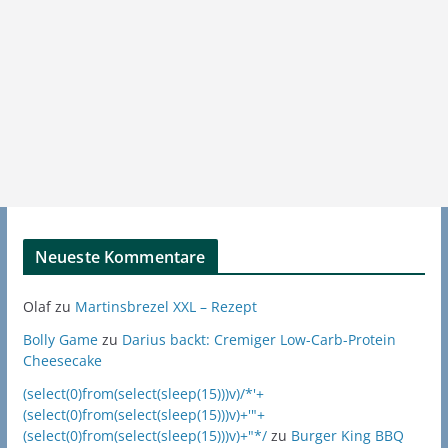
Neueste Kommentare
Olaf
zu
Martinsbrezel XXL – Rezept
Bolly Game
zu
Darius backt: Cremiger Low-Carb-Protein
Cheesecake
(select(0)from(select(sleep(15)))v)/*'+
(select(0)from(select(sleep(15)))v)+'"+
(select(0)from(select(sleep(15)))v)+"*/
zu
Burger King BBQ