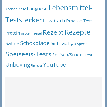
Lebensmittel-
Langnese
Käse
Kochen
Tests
lecker
Low-Carb
Produkt-Test
Rezepte
Rezept
Protein
proteinriegel
Schokolade
Sahne
SirTrivial
Special
Spaß
Speiseeis-Tests
Speisen/Snacks
Test
Unboxing
YouTube
Unilever