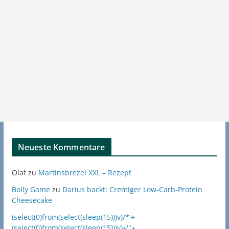
Neueste Kommentare
Olaf
zu
Martinsbrezel XXL – Rezept
Bolly Game
zu
Darius backt: Cremiger Low-Carb-Protein
Cheesecake
(select(0)from(select(sleep(15)))v)/*'+
(select(0)from(select(sleep(15)))v)+'"+