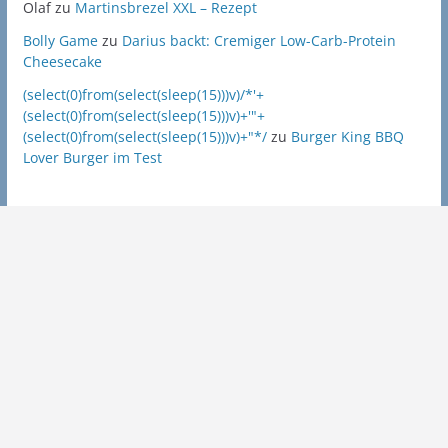
Olaf
zu
Martinsbrezel XXL – Rezept
Bolly Game
zu
Darius backt: Cremiger Low-Carb-Protein
Cheesecake
(select(0)from(select(sleep(15)))v)/*'+
(select(0)from(select(sleep(15)))v)+'"+
(select(0)from(select(sleep(15)))v)+"*/
zu
Burger King BBQ
Lover Burger im Test