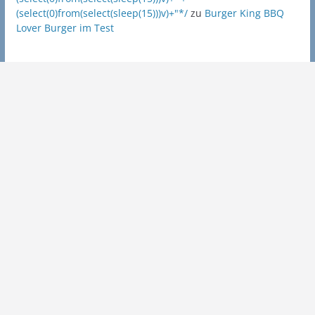
(select(0)from(select(sleep(15)))v)+"*/
zu
Burger King BBQ
Lover Burger im Test