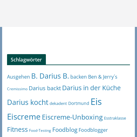
Schlagwörter
B. Darius B.
Ben & Jerry´s
Ausgehen
backen
Darius in der Küche
Darius backt
Cremissimo
Eis
Darius kocht
Dortmund
dekadent
Eiscreme
Eiscreme-Unboxing
Esstraklasse
Fitness
Foodblog
Foodblogger
Food-Testing