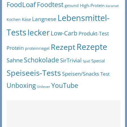
FoodLoaf
Foodtest
High-Protein
gesund
Karamell
Lebensmittel-
Langnese
Käse
Kochen
Tests
lecker
Low-Carb
Produkt-Test
Rezepte
Rezept
Protein
proteinriegel
Schokolade
Sahne
SirTrivial
Special
Spaß
Speiseeis-Tests
Speisen/Snacks
Test
Unboxing
YouTube
Unilever