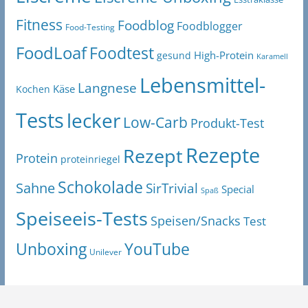
Fitness
Foodblog
Foodblogger
Food-Testing
FoodLoaf
Foodtest
High-Protein
gesund
Karamell
Lebensmittel-
Langnese
Käse
Kochen
Tests
lecker
Low-Carb
Produkt-Test
Rezepte
Rezept
Protein
proteinriegel
Schokolade
Sahne
SirTrivial
Special
Spaß
Speiseeis-Tests
Speisen/Snacks
Test
Unboxing
YouTube
Unilever