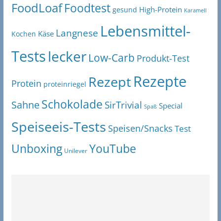
FoodLoaf
Foodtest
High-Protein
gesund
Karamell
Lebensmittel-
Langnese
Käse
Kochen
Tests
lecker
Low-Carb
Produkt-Test
Rezepte
Rezept
Protein
proteinriegel
Schokolade
Sahne
SirTrivial
Special
Spaß
Speiseeis-Tests
Speisen/Snacks
Test
Unboxing
YouTube
Unilever