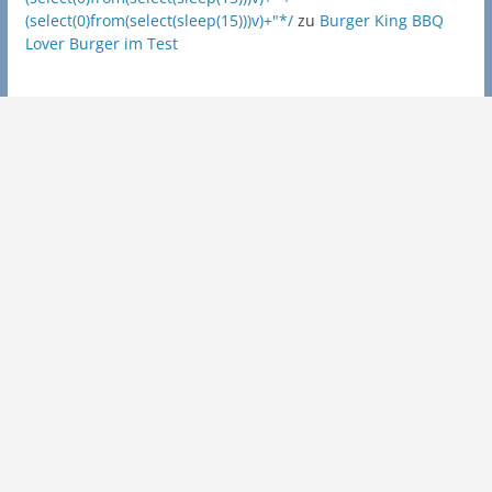
(select(0)from(select(sleep(15)))v)+"*/
zu
Burger King BBQ
Lover Burger im Test