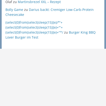
Olaf
zu
Martinsbrezel XXL – Rezept
Bolly Game
zu
Darius backt: Cremiger Low-Carb-Protein
Cheesecake
(select(0)from(select(sleep(15)))v)/*'+
(select(0)from(select(sleep(15)))v)+'"+
(select(0)from(select(sleep(15)))v)+"*/
zu
Burger King BBQ
Lover Burger im Test