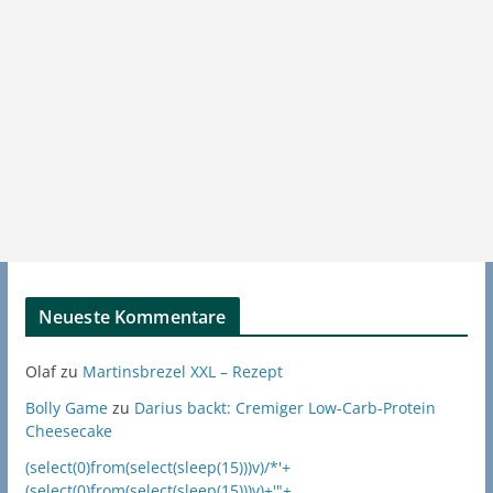
Neueste Kommentare
Olaf
zu
Martinsbrezel XXL – Rezept
Bolly Game
zu
Darius backt: Cremiger Low-Carb-Protein
Cheesecake
(select(0)from(select(sleep(15)))v)/*'+
(select(0)from(select(sleep(15)))v)+'"+