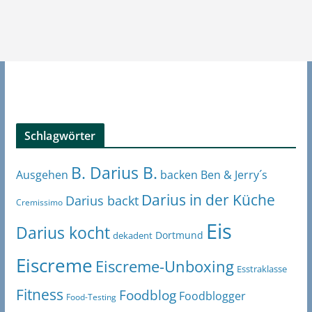
Schlagwörter
B. Darius B.
Ben & Jerry´s
Ausgehen
backen
Darius in der Küche
Darius backt
Cremissimo
Eis
Darius kocht
Dortmund
dekadent
Eiscreme
Eiscreme-Unboxing
Esstraklasse
Fitness
Foodblog
Foodblogger
Food-Testing