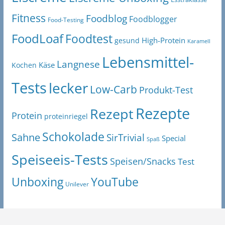
Fitness
Foodblog
Foodblogger
Food-Testing
FoodLoaf
Foodtest
High-Protein
gesund
Karamell
Lebensmittel-
Langnese
Käse
Kochen
Tests
lecker
Low-Carb
Produkt-Test
Rezepte
Rezept
Protein
proteinriegel
Schokolade
Sahne
SirTrivial
Special
Spaß
Speiseeis-Tests
Speisen/Snacks
Test
Unboxing
YouTube
Unilever