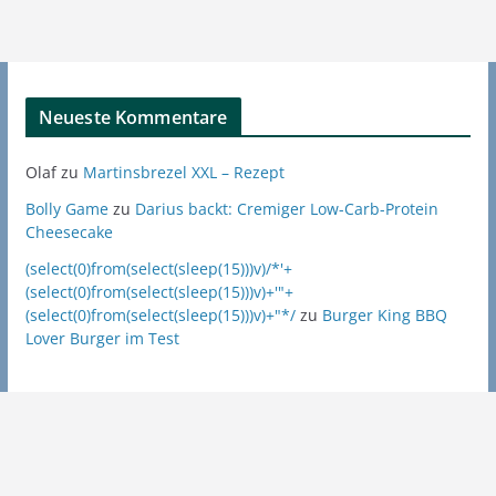
Neueste Kommentare
Olaf
zu
Martinsbrezel XXL – Rezept
Bolly Game
zu
Darius backt: Cremiger Low-Carb-Protein
Cheesecake
(select(0)from(select(sleep(15)))v)/*'+
(select(0)from(select(sleep(15)))v)+'"+
(select(0)from(select(sleep(15)))v)+"*/
zu
Burger King BBQ
Lover Burger im Test