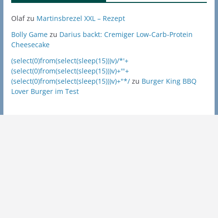
Olaf
zu
Martinsbrezel XXL – Rezept
Bolly Game
zu
Darius backt: Cremiger Low-Carb-Protein
Cheesecake
(select(0)from(select(sleep(15)))v)/*'+
(select(0)from(select(sleep(15)))v)+'"+
(select(0)from(select(sleep(15)))v)+"*/
zu
Burger King BBQ
Lover Burger im Test