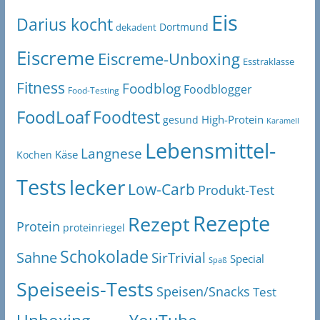
Eis
Darius kocht
Dortmund
dekadent
Eiscreme
Eiscreme-Unboxing
Esstraklasse
Fitness
Foodblog
Foodblogger
Food-Testing
FoodLoaf
Foodtest
High-Protein
gesund
Karamell
Lebensmittel-
Langnese
Käse
Kochen
Tests
lecker
Low-Carb
Produkt-Test
Rezepte
Rezept
Protein
proteinriegel
Schokolade
Sahne
SirTrivial
Special
Spaß
Speiseeis-Tests
Speisen/Snacks
Test