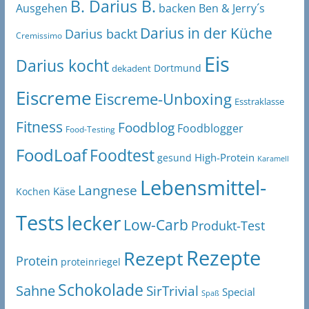
B. Darius B.
Ben & Jerry´s
Ausgehen
backen
Darius in der Küche
Darius backt
Cremissimo
Eis
Darius kocht
Dortmund
dekadent
Eiscreme
Eiscreme-Unboxing
Esstraklasse
Fitness
Foodblog
Foodblogger
Food-Testing
FoodLoaf
Foodtest
High-Protein
gesund
Karamell
Lebensmittel-
Langnese
Käse
Kochen
Tests
lecker
Low-Carb
Produkt-Test
Rezepte
Rezept
Protein
proteinriegel
Schokolade
Sahne
SirTrivial
Special
Spaß