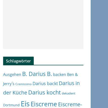
Schlagwörter
B. Darius B.
Ben &
Ausgehen
backen
Darius in
Darius backt
Jerry´s
Cremissimo
Darius kocht
der Küche
dekadent
Eis
Eiscreme
Eiscreme-
Dortmund