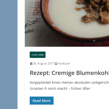
LOW CARB
28. August 2017
FoodLoaf
Rezept: Cremige Blumenkoh
Vorgeplänkel Eines meiner absoluten Leibgerich
Urzeiten fr mich macht – früher öfter
Read More