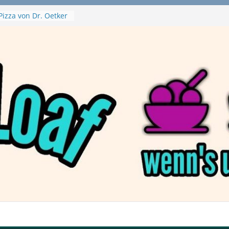
Pizza von Dr. Oetker
ja Swirl
e – mein Testvideo!
ontanaBlack
Plant Nuggets und
 – wirklich vegan?
Haftbefehl /