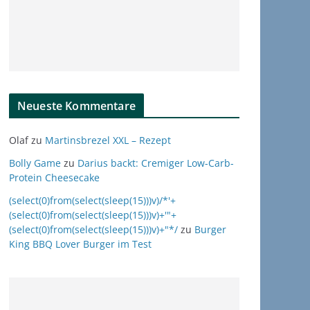
Neueste Kommentare
Olaf
zu
Martinsbrezel XXL – Rezept
Bolly Game
zu
Darius backt: Cremiger Low-Carb-
Protein Cheesecake
(select(0)from(select(sleep(15)))v)/*'+
(select(0)from(select(sleep(15)))v)+'"+
(select(0)from(select(sleep(15)))v)+"*/
zu
Burger
King BBQ Lover Burger im Test