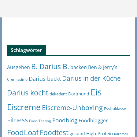
Schlagwörter
B. Darius B.
Ben & Jerry´s
Ausgehen
backen
Darius in der Küche
Darius backt
Cremissimo
Eis
Darius kocht
Dortmund
dekadent
Eiscreme
Eiscreme-Unboxing
Esstraklasse
Fitness
Foodblog
Foodblogger
Food-Testing
FoodLoaf
Foodtest
High-Protein
gesund
Karamell