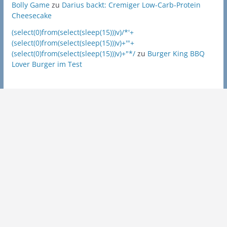
Bolly Game
zu
Darius backt: Cremiger Low-Carb-Protein
Cheesecake
(select(0)from(select(sleep(15)))v)/*'+
(select(0)from(select(sleep(15)))v)+'"+
(select(0)from(select(sleep(15)))v)+"*/
zu
Burger King BBQ
Lover Burger im Test