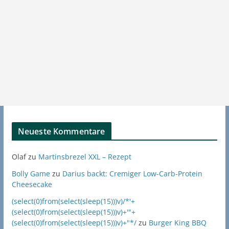
Neueste Kommentare
Olaf
zu
Martinsbrezel XXL – Rezept
Bolly Game
zu
Darius backt: Cremiger Low-Carb-Protein
Cheesecake
(select(0)from(select(sleep(15)))v)/*'+
(select(0)from(select(sleep(15)))v)+'"+
(select(0)from(select(sleep(15)))v)+"*/
zu
Burger King BBQ