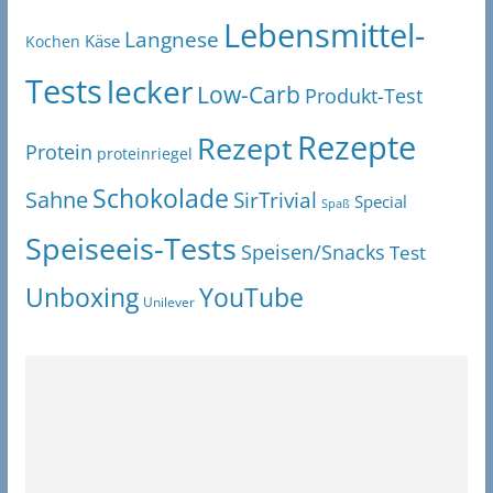
Lebensmittel-
Langnese
Käse
Kochen
Tests
lecker
Low-Carb
Produkt-Test
Rezepte
Rezept
Protein
proteinriegel
Schokolade
Sahne
SirTrivial
Special
Spaß
Speiseeis-Tests
Speisen/Snacks
Test
Unboxing
YouTube
Unilever