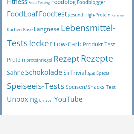
Fitness
Foodblog
Foodblogger
Food-Testing
FoodLoaf
Foodtest
High-Protein
gesund
Karamell
Lebensmittel-
Langnese
Käse
Kochen
Tests
lecker
Low-Carb
Produkt-Test
Rezepte
Rezept
Protein
proteinriegel
Schokolade
Sahne
SirTrivial
Special
Spaß
Speiseeis-Tests
Speisen/Snacks
Test
Unboxing
YouTube
Unilever