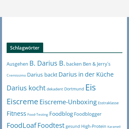
Schlagwörter
B. Darius B.
Ben & Jerry´s
Ausgehen
backen
Darius in der Küche
Darius backt
Cremissimo
Eis
Darius kocht
Dortmund
dekadent
Eiscreme
Eiscreme-Unboxing
Esstraklasse
Fitness
Foodblog
Foodblogger
Food-Testing
FoodLoaf
Foodtest
High-Protein
gesund
Karamell