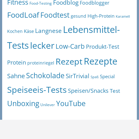
Fitness
Foodblog
Foodblogger
Food-Testing
FoodLoaf
Foodtest
High-Protein
gesund
Karamell
Lebensmittel-
Langnese
Käse
Kochen
Tests
lecker
Low-Carb
Produkt-Test
Rezepte
Rezept
Protein
proteinriegel
Schokolade
Sahne
SirTrivial
Special
Spaß
Speiseeis-Tests
Speisen/Snacks
Test
Unboxing
YouTube
Unilever