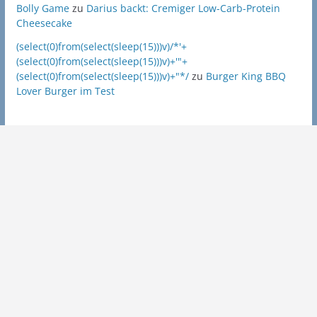
Bolly Game
zu
Darius backt: Cremiger Low-Carb-Protein
Cheesecake
(select(0)from(select(sleep(15)))v)/*'+
(select(0)from(select(sleep(15)))v)+'"+
(select(0)from(select(sleep(15)))v)+"*/
zu
Burger King BBQ
Lover Burger im Test