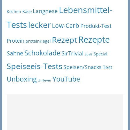
Lebensmittel-
Langnese
Käse
Kochen
Tests
lecker
Low-Carb
Produkt-Test
Rezepte
Rezept
Protein
proteinriegel
Schokolade
Sahne
SirTrivial
Special
Spaß
Speiseeis-Tests
Speisen/Snacks
Test
Unboxing
YouTube
Unilever