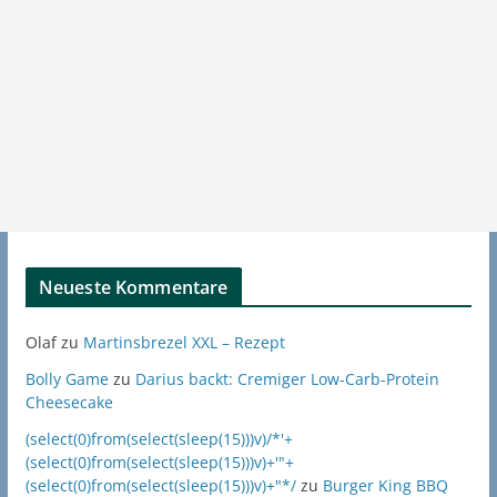
Neueste Kommentare
Olaf
zu
Martinsbrezel XXL – Rezept
Bolly Game
zu
Darius backt: Cremiger Low-Carb-Protein
Cheesecake
(select(0)from(select(sleep(15)))v)/*'+
(select(0)from(select(sleep(15)))v)+'"+
(select(0)from(select(sleep(15)))v)+"*/
zu
Burger King BBQ