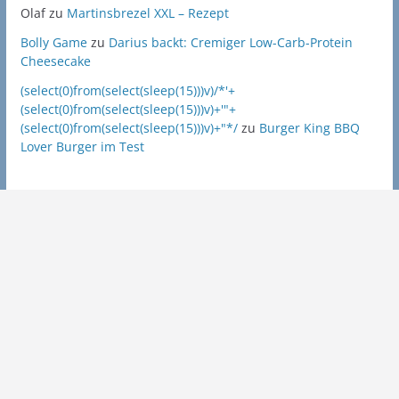
Olaf
zu
Martinsbrezel XXL – Rezept
Bolly Game
zu
Darius backt: Cremiger Low-Carb-Protein
Cheesecake
(select(0)from(select(sleep(15)))v)/*'+
(select(0)from(select(sleep(15)))v)+'"+
(select(0)from(select(sleep(15)))v)+"*/
zu
Burger King BBQ
Lover Burger im Test