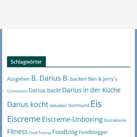
Schlagwörter
B. Darius B.
Ben & Jerry´s
Ausgehen
backen
Darius in der Küche
Darius backt
Cremissimo
Eis
Darius kocht
Dortmund
dekadent
Eiscreme
Eiscreme-Unboxing
Esstraklasse
Fitness
Foodblog
Foodblogger
Food-Testing