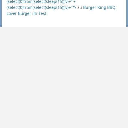
(select(0)from(select(sleep(15)))v)+'"+
(select(0)from(select(sleep(15)))v)+"*/
zu
Burger King BBQ
Lover Burger im Test