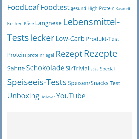
FoodLoaf
Foodtest
High-Protein
gesund
Karamell
Lebensmittel-
Langnese
Käse
Kochen
Tests
lecker
Low-Carb
Produkt-Test
Rezepte
Rezept
Protein
proteinriegel
Schokolade
Sahne
SirTrivial
Special
Spaß
Speiseeis-Tests
Speisen/Snacks
Test
Unboxing
YouTube
Unilever