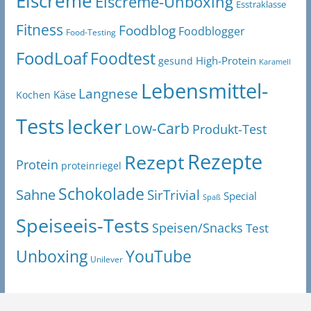
Eiscreme
Eiscreme-Unboxing
Esstraklasse
Fitness
Foodblog
Foodblogger
Food-Testing
FoodLoaf
Foodtest
High-Protein
gesund
Karamell
Lebensmittel-
Langnese
Käse
Kochen
Tests
lecker
Low-Carb
Produkt-Test
Rezepte
Rezept
Protein
proteinriegel
Schokolade
Sahne
SirTrivial
Special
Spaß
Speiseeis-Tests
Speisen/Snacks
Test
Unboxing
YouTube
Unilever