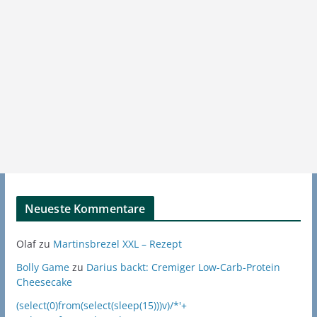
Neueste Kommentare
Olaf
zu
Martinsbrezel XXL – Rezept
Bolly Game
zu
Darius backt: Cremiger Low-Carb-Protein
Cheesecake
(select(0)from(select(sleep(15)))v)/*'+