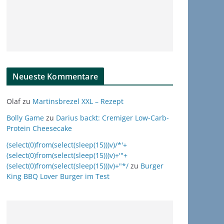
Neueste Kommentare
Olaf
zu
Martinsbrezel XXL – Rezept
Bolly Game
zu
Darius backt: Cremiger Low-Carb-
Protein Cheesecake
(select(0)from(select(sleep(15)))v)/*'+
(select(0)from(select(sleep(15)))v)+'"+
(select(0)from(select(sleep(15)))v)+"*/
zu
Burger
King BBQ Lover Burger im Test