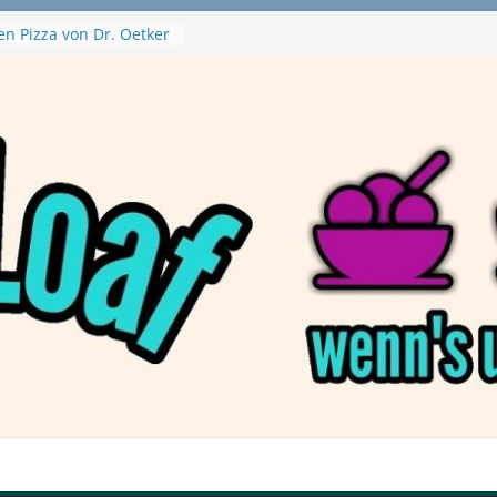
en Pizza von Dr. Oetker
Ninja Swirl
hine – mein Testvideo!
 MontanaBlack
 McPlant Nuggets und
ert – wirklich vegan?
on Haftbefehl /
a