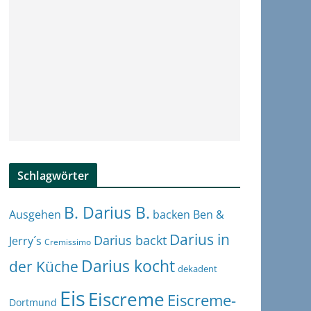
Schlagwörter
B. Darius B.
Ben &
Ausgehen
backen
Darius in
Darius backt
Jerry´s
Cremissimo
Darius kocht
der Küche
dekadent
Eis
Eiscreme
Eiscreme-
Dortmund