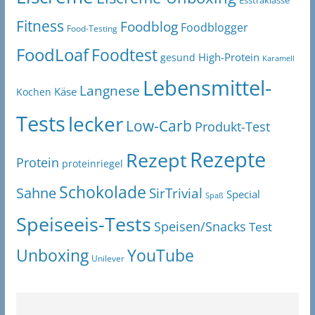
Esstraklasse
Fitness
Foodblog
Foodblogger
Food-Testing
FoodLoaf
Foodtest
High-Protein
gesund
Karamell
Lebensmittel-
Langnese
Käse
Kochen
Tests
lecker
Low-Carb
Produkt-Test
Rezepte
Rezept
Protein
proteinriegel
Schokolade
Sahne
SirTrivial
Special
Spaß
Speiseeis-Tests
Speisen/Snacks
Test
Unboxing
YouTube
Unilever