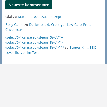
Neueste Kommentare
Olaf
zu
Martinsbrezel XXL – Rezept
Bolly Game
zu
Darius backt: Cremiger Low-Carb-Protein
Cheesecake
(select(0)from(select(sleep(15)))v)/*'+
(select(0)from(select(sleep(15)))v)+'"+
(select(0)from(select(sleep(15)))v)+"*/
zu
Burger King BBQ
Lover Burger im Test