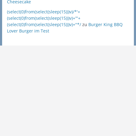
Cheesecake
(select(0)from(select(sleep(15)))v)/*'+
(select(0)from(select(sleep(15)))v)+'"+
(select(0)from(select(sleep(15)))v)+"*/
zu
Burger King BBQ
Lover Burger im Test