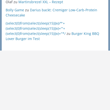
Olaf
zu
Martinsbrezel XXL – Rezept
Bolly Game
zu
Darius backt: Cremiger Low-Carb-Protein
Cheesecake
(select(0)from(select(sleep(15)))v)/*'+
(select(0)from(select(sleep(15)))v)+'"+
(select(0)from(select(sleep(15)))v)+"*/
zu
Burger King BBQ
Lover Burger im Test