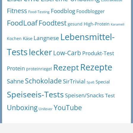
Fitness
Foodblog
Foodblogger
Food-Testing
FoodLoaf
Foodtest
High-Protein
gesund
Karamell
Lebensmittel-
Langnese
Käse
Kochen
Tests
lecker
Low-Carb
Produkt-Test
Rezepte
Rezept
Protein
proteinriegel
Schokolade
Sahne
SirTrivial
Special
Spaß
Speiseeis-Tests
Speisen/Snacks
Test
Unboxing
YouTube
Unilever