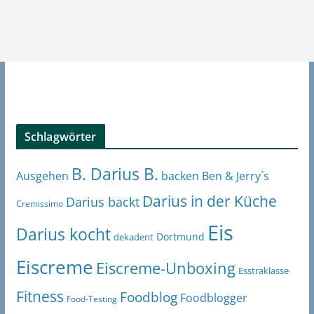
Schlagwörter
B. Darius B.
Ben & Jerry´s
Ausgehen
backen
Darius in der Küche
Darius backt
Cremissimo
Eis
Darius kocht
Dortmund
dekadent
Eiscreme
Eiscreme-Unboxing
Esstraklasse
Fitness
Foodblog
Foodblogger
Food-Testing