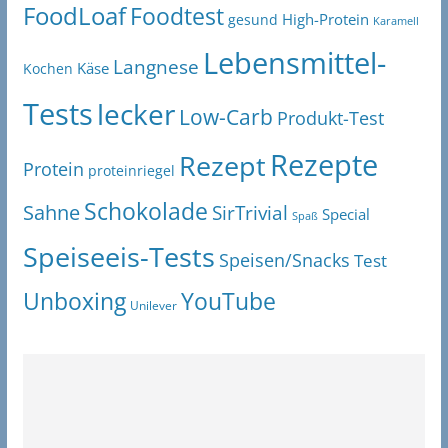
FoodLoaf
Foodtest
High-Protein
gesund
Karamell
Lebensmittel-
Langnese
Käse
Kochen
Tests
lecker
Low-Carb
Produkt-Test
Rezepte
Rezept
Protein
proteinriegel
Schokolade
Sahne
SirTrivial
Special
Spaß
Speiseeis-Tests
Speisen/Snacks
Test
Unboxing
YouTube
Unilever