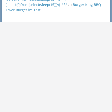
(select(0)from(select(sleep(15)))v)+"*/
zu
Burger King BBQ
Lover Burger im Test