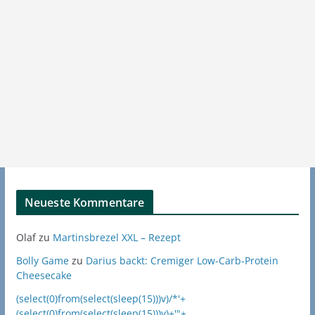
Neueste Kommentare
Olaf
zu
Martinsbrezel XXL – Rezept
Bolly Game
zu
Darius backt: Cremiger Low-Carb-Protein
Cheesecake
(select(0)from(select(sleep(15)))v)/*'+
(select(0)from(select(sleep(15)))v)+'"+