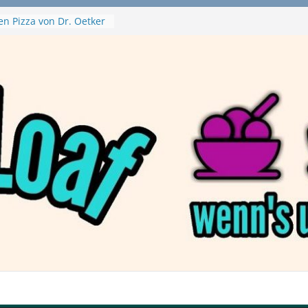
en Pizza von Dr. Oetker
Ninja Swirl
hine – mein Testvideo!
 MontanaBlack
 McPlant Nuggets und
ert – wirklich vegan?
on Haftbefehl /
a