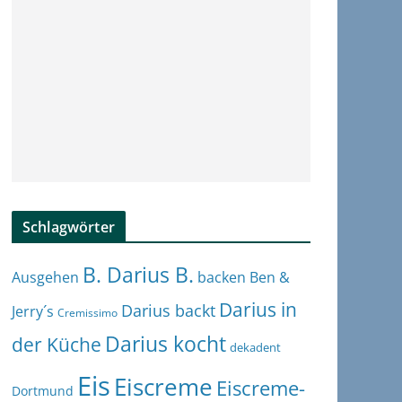
Schlagwörter
B. Darius B.
Ben &
Ausgehen
backen
Darius in
Darius backt
Jerry´s
Cremissimo
Darius kocht
der Küche
dekadent
Eis
Eiscreme
Eiscreme-
Dortmund