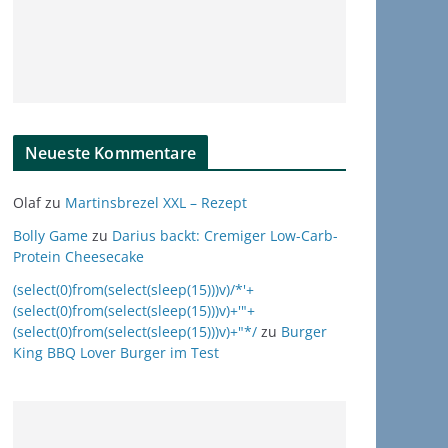
Neueste Kommentare
Olaf
zu
Martinsbrezel XXL – Rezept
Bolly Game
zu
Darius backt: Cremiger Low-Carb-
Protein Cheesecake
(select(0)from(select(sleep(15)))v)/*'+
(select(0)from(select(sleep(15)))v)+'"+
(select(0)from(select(sleep(15)))v)+"*/
zu
Burger
King BBQ Lover Burger im Test