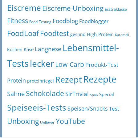
Eiscreme
Eiscreme-Unboxing
Esstraklasse
Fitness
Foodblog
Foodblogger
Food-Testing
FoodLoaf
Foodtest
High-Protein
gesund
Karamell
Lebensmittel-
Langnese
Käse
Kochen
Tests
lecker
Low-Carb
Produkt-Test
Rezepte
Rezept
Protein
proteinriegel
Schokolade
Sahne
SirTrivial
Special
Spaß
Speiseeis-Tests
Speisen/Snacks
Test
Unboxing
YouTube
Unilever