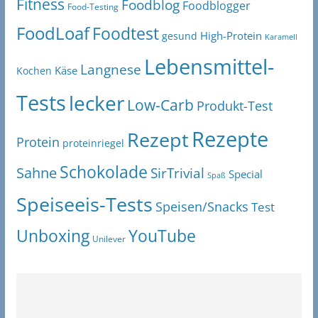
Fitness
Foodblog
Foodblogger
Food-Testing
FoodLoaf
Foodtest
High-Protein
gesund
Karamell
Lebensmittel-
Langnese
Käse
Kochen
Tests
lecker
Low-Carb
Produkt-Test
Rezepte
Rezept
Protein
proteinriegel
Schokolade
Sahne
SirTrivial
Special
Spaß
Speiseeis-Tests
Speisen/Snacks
Test
Unboxing
YouTube
Unilever