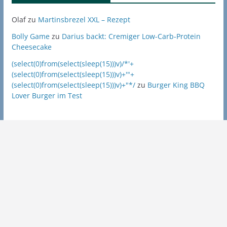
Olaf
zu
Martinsbrezel XXL – Rezept
Bolly Game
zu
Darius backt: Cremiger Low-Carb-Protein
Cheesecake
(select(0)from(select(sleep(15)))v)/*'+
(select(0)from(select(sleep(15)))v)+'"+
(select(0)from(select(sleep(15)))v)+"*/
zu
Burger King BBQ
Lover Burger im Test